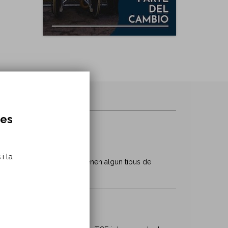
res
i la
sitats de les persones que tenen algun tipus de