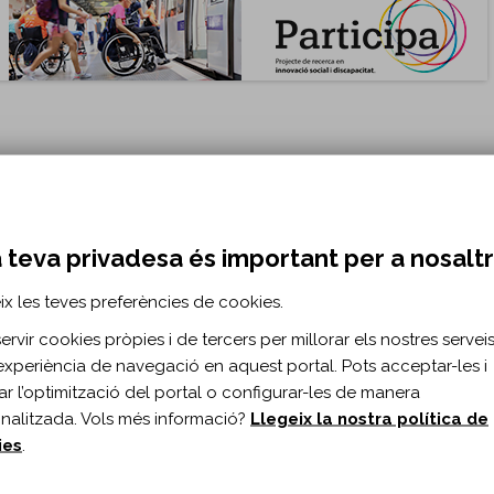
 teva privadesa és important per a nosalt
ix les teves preferències de cookies.
rvir cookies pròpies i de tercers per millorar els nostres serveis 
la necessitat d’ajuntar esforços per atendre les demandes i les neces
experiència de navegació en aquest portal. Pots acceptar-les i
itar l’optimització del portal o configurar-les de manera
nalitzada. Vols més informació?
Llegeix la nostra política de
s Cranioencefàlics i Dany Cerebral, TRACE
ies
.