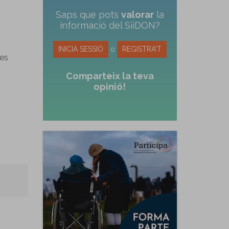
Saps que pots
valorar
la
informació del SiiDON?
INICIA SESSIÓ
o
REGISTRA'T
les
Comparteix la teva
opinió!