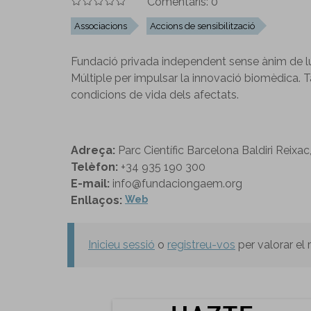
Comentaris:
0
Associacions
Accions de sensibilització
Fundació privada independent sense ànim de luc
Múltiple per impulsar la innovació biomèdica. Ta
condicions de vida dels afectats.
Adreça:
Parc Científic Barcelona Baldiri Reixa
Telèfon:
+34 935 190 300
E-mail:
info@fundaciongaem.org
Enllaços:
Web
Inicieu sessió
o
registreu-vos
per valorar el