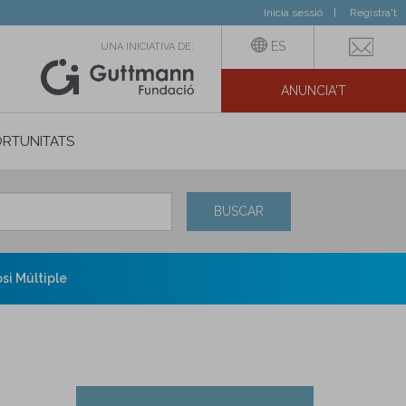
Inicia sessió
Registra't
ES
UNA INICIATIVA DE:
ANUNCIA'T
IAL
RTUNITATS
BUSCAR
si Múltiple