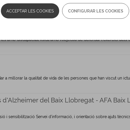
de vida dels afectats i dels familiars, aconseguir una infraestructura 
ACCEPTAR LES COOKIES
CONFIGURAR LES COOKIES
s amb discapacitat física amb l’objectiu de defensar l'exercici dels 
r a millorar la qualitat de vida de les persones que han viscut un ic
s d'Alzheimer del Baix Llobregat - AFA Baix 
ió i sensibilització Servei d’informació, i orientació sobre ajuts tècn