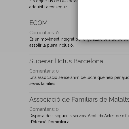
Els objectius de l'Associació són millorar la qualitat 
adquirit i aconseguir...
ECOM
Comentaris:
0
És un moviment integrat per organitzacions de persone
assolir la plena inclusió...
Superar l'Ictus Barcelona
Comentaris:
0
Una associació sense ànim de lucre que neix per ajuda
seves famílies...
Associació de Familiars de Malalt
Comentaris:
0
Disposa dels següents serveis: Acollida Actes de difus
d’Atenció Domiciliària...