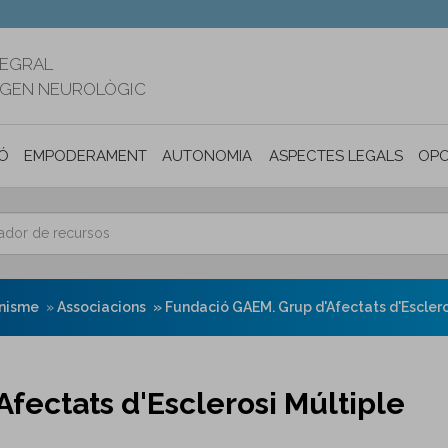
TEGRAL
RIGEN NEUROLÒGIC
Ó
EMPODERAMENT
AUTONOMIA PERSONAL I INCLUSIÓ SOC
ASPECTES LEGALS
OPO
onisme
Associacions
Fundació GAEM. Grup d'Afectats d'Esclero
fectats d'Esclerosi Múltiple