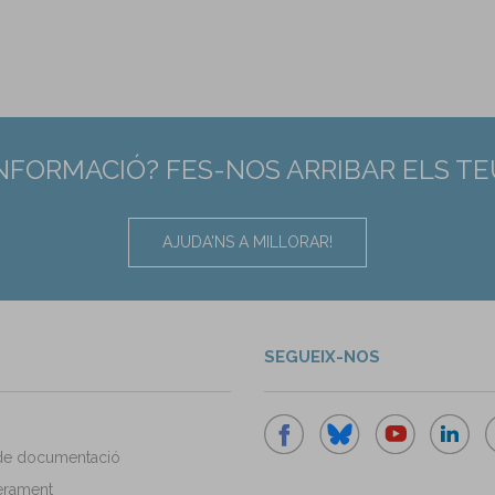
INFORMACIÓ? FES-NOS ARRIBAR ELS T
AJUDA'NS A MILLORAR!
SEGUEIX-NOS
de documentació
rament