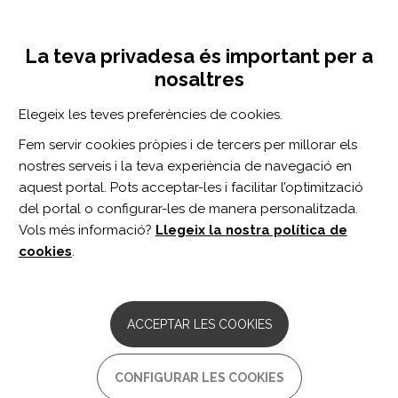
Vés
Inicia sessió
Registra't
al
UNA INICIATIVA DE:
Toggle
contingut
La teva privadesa és important per a
navigation
nosaltres
CERCADOR
Elegeix les teves preferències de cookies.
Fem servir cookies pròpies i de tercers per millorar els
BUSCAR
nostres serveis i la teva experiència de navegació en
aquest portal. Pots acceptar-les i facilitar l’optimització
del portal o configurar-les de manera personalitzada.
Inici
Empoderament
Ajuda mútua i associacionisme
Asso
Vols més informació?
Llegeix la nostra política de
cookies
.
Inicieu sessió
o
registreu-vos
per valorar el recurs
o enviar comentaris
ACCEPTAR LES COOKIES
Federación Española de
CONFIGURAR LES COOKIES