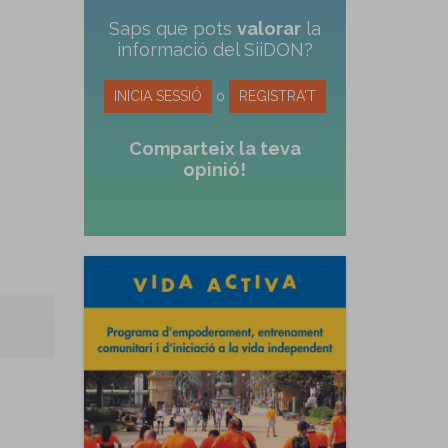
Saps que pots
valorar
la
informació del SiiDON?
INICIA SESSIÓ
o
REGISTRA'T
Comparteix la teva
opinió!