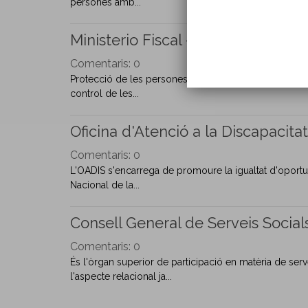
persones amb...
Ministerio Fiscal - Fiscal Especia
Comentaris:
0
Protecció de les persones amb discapacitat en els proce
control de les...
Oficina d'Atenció a la Discapacita
Comentaris:
0
L'OADIS s'encarrega de promoure la igualtat d'oportun
Nacional de la...
Consell General de Serveis Social
Comentaris:
0
És l'òrgan superior de participació en matèria de serv
l'aspecte relacional ja...