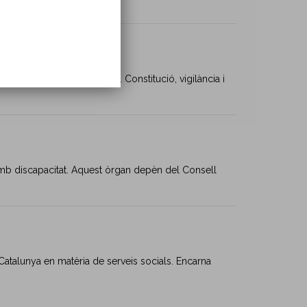
tació, Internaments, etc.). Constitució, vigilància i
s amb discapacitat. Aquest òrgan depèn del Consell
 Catalunya en matèria de serveis socials. Encarna