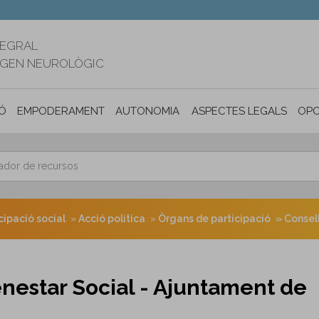
TEGRAL
RIGEN NEUROLÒGIC
Ó
EMPODERAMENT
AUTONOMIA PERSONAL I INCLUSIÓ SOC
ASPECTES LEGALS
OPO
cipació social
Acció política
Òrgans de participació
Consell
nestar Social - Ajuntament de