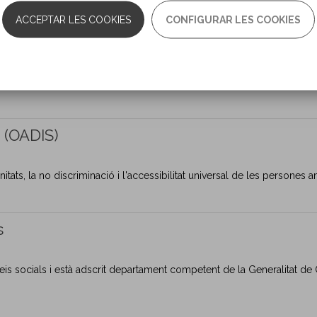
ACCEPTAR LES COOKIES
CONFIGURAR LES COOKIES
lista Personas con Discapacidad
ssos de modificació de la capacitat (Diligències Prejudicials, Incapaci
t (OADIS)
itats, la no discriminació i l'accessibilitat universal de les persone
s
eis socials i està adscrit departament competent de la Generalitat de