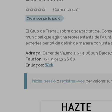
Comentaris:
0
Òrgans de participació
El Grup de Treball sobre discapacitat del Conse
municipal que aglutina representants de l'Ajunta
expertes per tal de definir de manera conjunta a
Adreça:
Carrer de València, 344 08009 Barcel
Telèfon:
+34 934 13 26 60
Enllaços:
Web
Inicieu sessió
o
registreu-vos
per valorar el