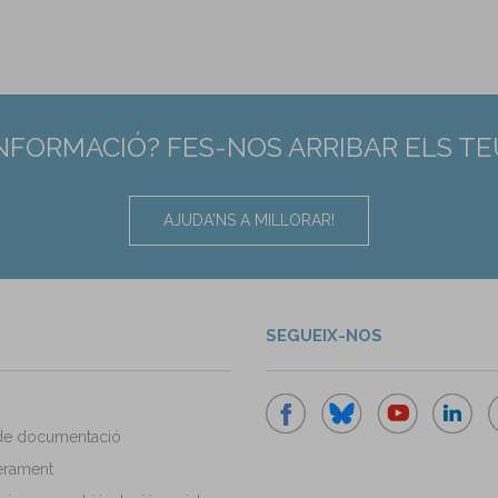
INFORMACIÓ? FES-NOS ARRIBAR ELS T
AJUDA'NS A MILLORAR!
SEGUEIX-NOS
de documentació
rament