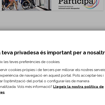
 teva privadesa és important per a nosalt
OND)
ix les teves preferències de cookies.
rvir cookies pròpies i de tercers per millorar els nostres serveis 
 per la defensa, protecció i garantia dels drets humans a la ciutat, es
experiència de navegació en aquest portal. Pots acceptar-les i
itar l’optimització del portal o configurar-les de manera
nalitzada. Vols més informació?
Llegeix la nostra política de
tat i de Supressió de Barreres - Generalitat
ies
.
 amb funcions relatives a la promoció de l’accessibilitat i la supressió 