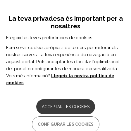
Vés
Inicia sessió
Registra't
al
UNA INICIATIVA DE:
Toggle
contingut
La teva privadesa és important per a
navigation
nosaltres
Inici
Centro de documentación
Journal of Neurologic Physical Therapy vol. 42 n. 2
Elegeix les teves preferències de cookies.
CERCADOR
Fem servir cookies pròpies i de tercers per millorar els
nostres serveis i la teva experiència de navegació en
BUSCAR
aquest portal. Pots acceptar-les i facilitar l’optimització
del portal o configurar-les de manera personalitzada.
Vols més informació?
Llegeix la nostra política de
Accés professionals
cookies
.
Accés general
ACCEPTAR LES COOKIES
Journal of
CONFIGURAR LES COOKIES