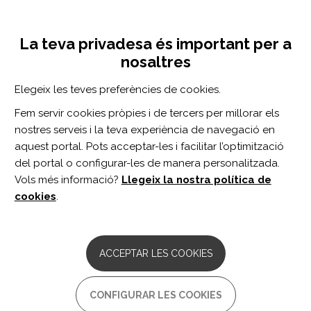
Vés
Inicia sessió
Registra't
al
UNA INICIATIVA DE:
Toggle
contingut
La teva privadesa és important per a
navigation
nosaltres
Inici
Centro de documentación
EMC vol. 43 n. 1
Elegeix les teves preferències de cookies.
CERCADOR
Fem servir cookies pròpies i de tercers per millorar els
nostres serveis i la teva experiència de navegació en
BUSCAR
aquest portal. Pots acceptar-les i facilitar l’optimització
del portal o configurar-les de manera personalitzada.
Vols més informació?
Llegeix la nostra política de
Accés professionals
cookies
.
Accés general
ACCEPTAR LES COOKIES
EMC vol. 43 n. 1
CONFIGURAR LES COOKIES