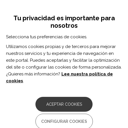
Pasar
Inicia sesión
Regístrate
al
UNA INICIATIVA DE:
Toggle
contenido
Tu privacidad es importante para
navigation
principal
nosotros
Inicio
Centro de documentación
EMC vol. 43 n. 1
Selecciona tus preferencias de cookies.
BUSCADOR
Utilizamos cookies propias y de terceros para mejorar
nuestros servicios y tu experiencia de navegación en
BUSCAR
este portal. Puedes aceptarlas y facilitar la optimización
del site o configurar las cookies de forma personalizada.
¿Quieres más información?
Lee nuestra política de
Acceso profesionales
cookies
.
Acceso general
ACEPTAR COOKIES
EMC vol. 43 n. 1
CONFIGURAR COOKIES