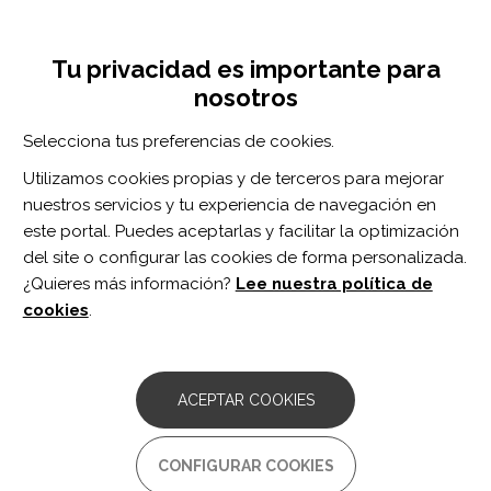
Pasar
Inicia sesión
Regístrate
al
UNA INICIATIVA DE:
Toggle
contenido
Tu privacidad es importante para
navigation
principal
nosotros
Inicio
Centro de documentación
Dolor neuropático: método de evaluación clínica y rehabilitación sensitiva
Selecciona tus preferencias de cookies.
BUSCADOR
Utilizamos cookies propias y de terceros para mejorar
nuestros servicios y tu experiencia de navegación en
BUSCAR
este portal. Puedes aceptarlas y facilitar la optimización
del site o configurar las cookies de forma personalizada.
¿Quieres más información?
Lee nuestra política de
Acceso profesionales
cookies
.
Acceso general
ACEPTAR COOKIES
Dolor neuropático: método de
CONFIGURAR COOKIES
evaluación clínica y