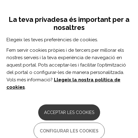
Vés
Inicia sessió
Registra't
al
UNA INICIATIVA DE:
Toggle
contingut
La teva privadesa és important per a
navigation
nosaltres
Inici
Centro de documentación
Topics in Stroke Rehabilitation vol. 28 n. 8
Elegeix les teves preferències de cookies.
CERCADOR
Fem servir cookies pròpies i de tercers per millorar els
nostres serveis i la teva experiència de navegació en
BUSCAR
aquest portal. Pots acceptar-les i facilitar l’optimització
del portal o configurar-les de manera personalitzada.
Vols més informació?
Llegeix la nostra política de
Accés professionals
cookies
.
Accés general
ACCEPTAR LES COOKIES
Topics in Stroke
CONFIGURAR LES COOKIES