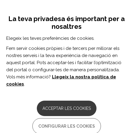
Vés
Inicia sessió
Registra't
al
UNA INICIATIVA DE:
Toggle
contingut
La teva privadesa és important per a
navigation
nosaltres
CERCADOR
Elegeix les teves preferències de cookies.
Fem servir cookies pròpies i de tercers per millorar els
BUSCAR
nostres serveis i la teva experiència de navegació en
aquest portal. Pots acceptar-les i facilitar l’optimització
del portal o configurar-les de manera personalitzada.
Inici
Seguretat Social
Vols més informació?
Llegeix la nostra política de
SEGURETAT SOCIAL
cookies
.
Llei 8/2005, de 6 de juny, per a
compatibilitzar les pensions d'invalidesa
ACCEPTAR LES COOKIES
en la seva modalitat no contributiva
amb la feina remunerada
CONFIGURAR LES COOKIES
Comentaris:
0