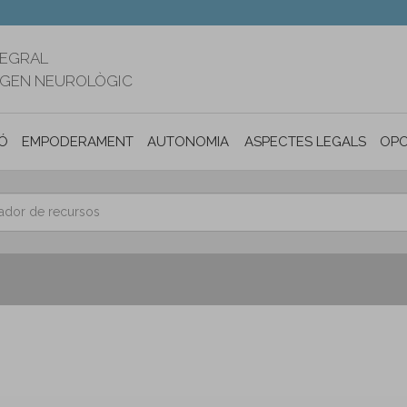
TEGRAL
RIGEN NEUROLÒGIC
Ó
EMPODERAMENT
AUTONOMIA PERSONAL I INCLUSIÓ SOC
ASPECTES LEGALS
OPO