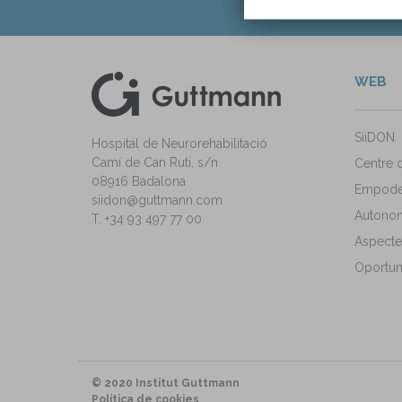
WEB
kedIn
ann Instagram
SiiDON
Hospital de Neurorehabilitació
Camí de Can Ruti, s/n
Centre 
08916 Badalona
Empode
siidon@guttmann.com
Autonomi
T. +34 93 497 77 00
Aspecte
Oportuni
© 2020 Institut Guttmann
Política de cookies