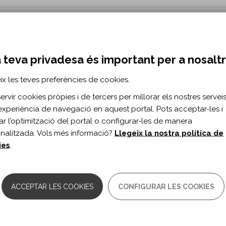
son - ACAP
e 1985 amb la missió de donar atenció i assessorament a les persones
 teva privadesa és important per a nosalt
ies. La seu social és...
ona...
ix les teves preferències de cookies.
rvir cookies pròpies i de tercers per millorar els nostres serveis 
experiència de navegació en aquest portal. Pots acceptar-les i
itar l’optimització del portal o configurar-les de manera
ionisme
nalitzada. Vols més informació?
Llegeix la nostra política de
ies
.
INFORMACIÓ? FES-NOS ARRIBAR ELS T
ACCEPTAR LES COOKIES
CONFIGURAR LES COOKIES
AJUDA'NS A MILLORAR!