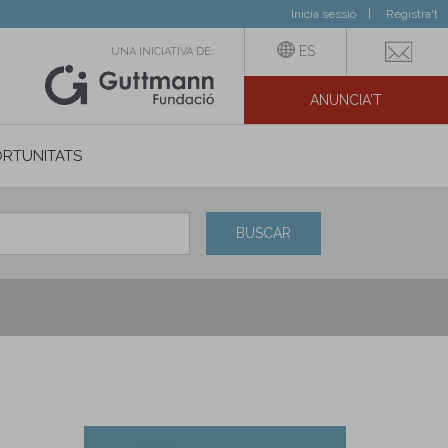
Inicia sessió
Registra't
ES
UNA INICIATIVA DE:
ANUNCIA'T
IAL
RTUNITATS
BUSCAR