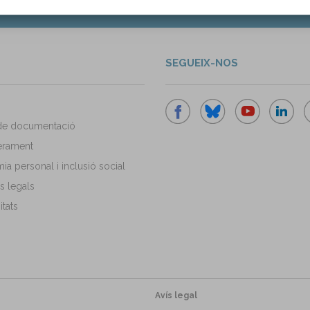
SEGUEIX-NOS
de documentació
rament
a personal i inclusió social
s legals
tats
Avís legal