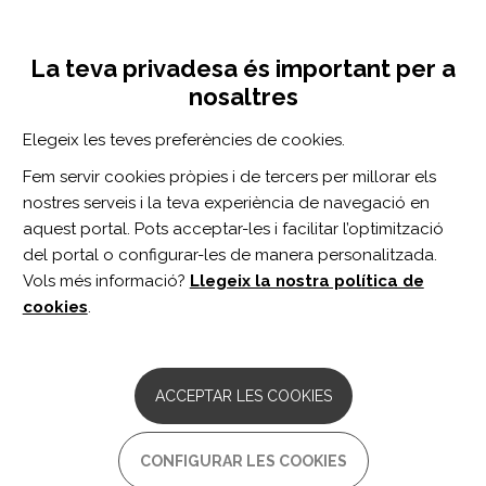
Vés
Inicia sessió
Registra't
al
UNA INICIATIVA DE:
Toggle
contingut
La teva privadesa és important per a
navigation
nosaltres
CERCADOR
Elegeix les teves preferències de cookies.
Fem servir cookies pròpies i de tercers per millorar els
BUSCAR
nostres serveis i la teva experiència de navegació en
aquest portal. Pots acceptar-les i facilitar l’optimització
del portal o configurar-les de manera personalitzada.
Inici
Comunidad de Madrid
Vols més informació?
Llegeix la nostra política de
COMUNIDAD DE MADRID
cookies
.
Federación de Asociaciones de Personas
con Discapacidad Física y Orgánica de la
ACCEPTAR LES COOKIES
Comunidad de Madrid - FAMMA
Comentaris:
0
CONFIGURAR LES COOKIES
És una organització no governamental i sense ànim de lucre