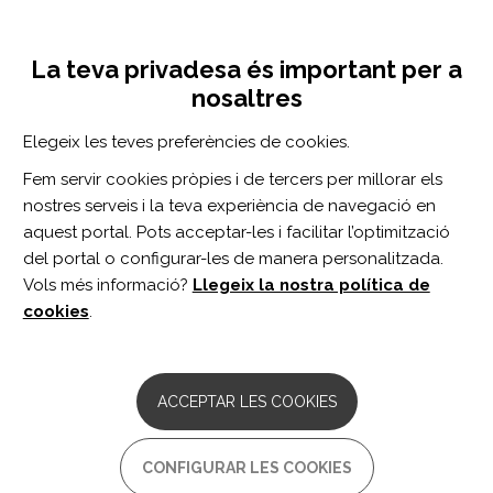
Vés
Inicia sessió
Registra't
al
UNA INICIATIVA DE:
Toggle
contingut
La teva privadesa és important per a
navigation
nosaltres
CERCADOR
Elegeix les teves preferències de cookies.
Fem servir cookies pròpies i de tercers per millorar els
BUSCAR
nostres serveis i la teva experiència de navegació en
aquest portal. Pots acceptar-les i facilitar l’optimització
del portal o configurar-les de manera personalitzada.
Inici
virus zika
Vols més informació?
Llegeix la nostra política de
VIRUS ZIKA
cookies
.
ARTICLE
Botulinum Toxin Type A in the Spasticity
ACCEPTAR LES COOKIES
of Cerebral Palsy Related to Congenital
Zika Syndrome: An Observational Study.
CONFIGURAR LES COOKIES
Autor/s: