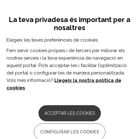
Vés
Inicia sessió
Registra't
al
UNA INICIATIVA DE:
Toggle
contingut
La teva privadesa és important per a
navigation
nosaltres
CERCADOR
Elegeix les teves preferències de cookies.
Fem servir cookies pròpies i de tercers per millorar els
BUSCAR
nostres serveis i la teva experiència de navegació en
aquest portal. Pots acceptar-les i facilitar l’optimització
del portal o configurar-les de manera personalitzada.
Inici
validez
Vols més informació?
Llegeix la nostra política de
VALIDEZ
cookies
.
ARTICLE
Convergent and divergent validity of the
ACCEPTAR LES COOKIES
Connor-Davidson Resilience Scale in
children with concussion and
orthopaedic injury.
CONFIGURAR LES COOKIES