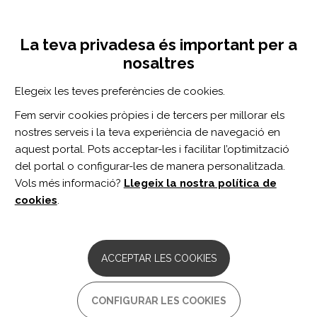
Vés
Inicia sessió
Registra't
al
UNA INICIATIVA DE:
Toggle
contingut
La teva privadesa és important per a
navigation
nosaltres
Inici
Centro de documentación
Duruöz Hand Index: Is it valid and reliable in children with unilateral cerebral palsy?
Elegeix les teves preferències de cookies.
CERCADOR
Fem servir cookies pròpies i de tercers per millorar els
nostres serveis i la teva experiència de navegació en
BUSCAR
aquest portal. Pots acceptar-les i facilitar l’optimització
del portal o configurar-les de manera personalitzada.
Vols més informació?
Llegeix la nostra política de
Accés professionals
cookies
.
Accés general
ACCEPTAR LES COOKIES
Duruöz Hand Index: Is it valid
CONFIGURAR LES COOKIES
and reliable in children with