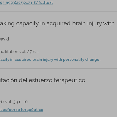
03-9993(20)30173-8/fulltext
aking capacity in acquired brain injury with
David
litation vol. 27 n. 1
city in acquired brain injury with personality change.
itación del esfuerzo terapéutico
a vol. 39 n. 10
el esfuerzo terapéutico