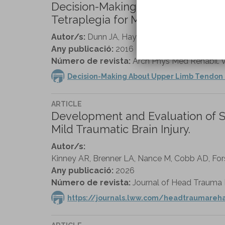
Decision-Making About Upper Li
Tetraplegia for More Than 10 Year
Autor/s:
Dunn JA, Hay-Smith EJ, Keeling S, Si
Any publicació:
2016
Número de revista:
Arch Phys Med Rehabil. vo
Decision-Making About Upper Limb Tendon T
ARTICLE
Development and Evaluation of Sl
Mild Traumatic Brain Injury.
Autor/s:
Kinney AR, Brenner LA, Nance M, Cobb AD, Fors
Any publicació:
2026
Número de revista:
Journal of Head Trauma Re
https://journals.lww.com/headtraumare