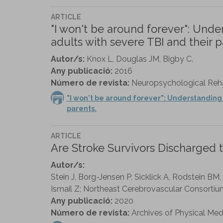
ARTICLE
"I won't be around forever": Und
adults with severe TBI and their p
Autor/s:
Knox L, Douglas JM, Bigby C.
Any publicació:
2016
Número de revista:
Neuropsychological Rehabi
"I won't be around forever": Understanding
parents.
ARTICLE
Are Stroke Survivors Discharged
Autor/s:
Stein J, Borg-Jensen P, Sicklick A, Rodstein 
Ismail Z; Northeast Cerebrovascular Consortiu
Any publicació:
2020
Número de revista:
Archives of Physical Medic