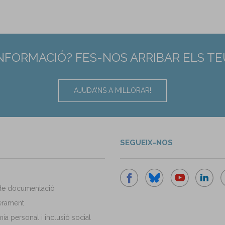
INFORMACIÓ? FES-NOS ARRIBAR ELS T
AJUDA'NS A MILLORAR!
SEGUEIX-NOS
de documentació
rament
a personal i inclusió social