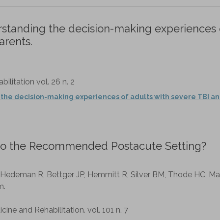
erstanding the decision-making experiences 
arents.
litation vol. 26 n. 2
 the decision-making experiences of adults with severe TBI an
 to the Recommended Postacute Setting?
BM, Hedeman R, Bettger JP, Hemmitt R, Silver BM, Thode HC, 
m.
ine and Rehabilitation. vol. 101 n. 7