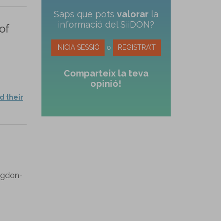
Saps que pots
valorar
la
informació del SiiDON?
of
INICIA SESSIÓ
o
REGISTRA'T
Comparteix la teva
opinió!
d their
Magdon-