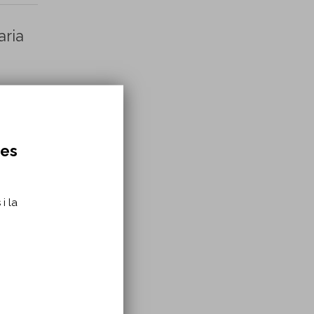
aria
res
i la