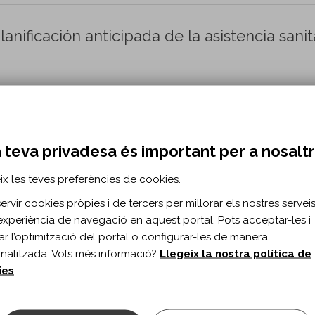
lanificación anticipada de la asistencia sanit
a vol. 40 n. 2
ón anticipada de la asistencia sanitaria
 teva privadesa és important per a nosalt
mb Tendon Transfer Surgery by People With
ix les teves preferències de cookies.
rs
rvir cookies pròpies i de tercers per millorar els nostres serveis 
nnott KA.
experiència de navegació en aquest portal. Pots acceptar-les i
itar l’optimització del portal o configurar-les de manera
ol. 97 n. 6 Suppl
nalitzada. Vols més informació?
Llegeix la nostra política de
3-9993(16)00178-7/fulltext
ies
.