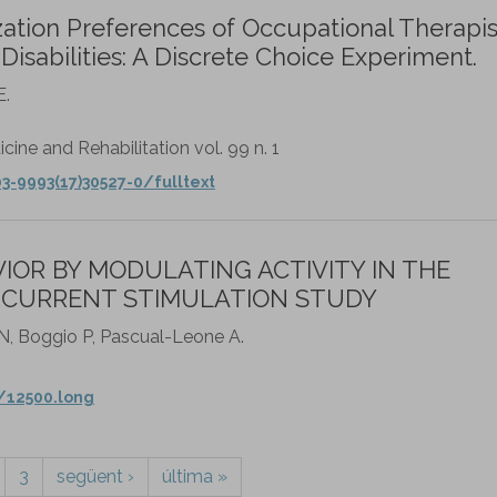
tization Preferences of Occupational Therapis
Disabilities: A Discrete Choice Experiment.
E.
cine and Rehabilitation vol. 99 n. 1
3-9993(17)30527-0/fulltext
VIOR BY MODULATING ACTIVITY IN THE
T CURRENT STIMULATION STUDY
 N, Boggio P, Pascual-Leone A.
/12500.long
3
següent ›
última »