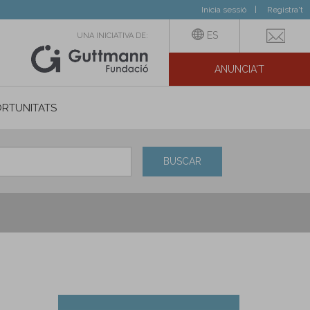
Inicia sessió
Registra't
ES
UNA INICIATIVA DE:
ANUNCIA'T
IAL
RTUNITATS
BUSCAR