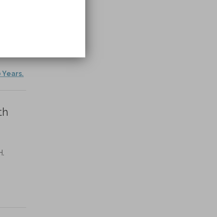
 Years.
th
H.