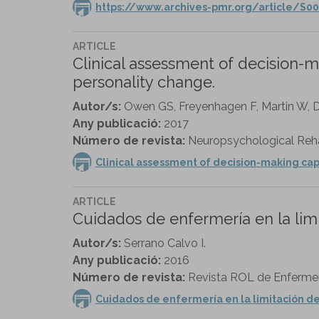
https://www.archives-pmr.org/article/S00
ARTICLE
Clinical assessment of decision-m
personality change.
Autor/s:
Owen GS, Freyenhagen F, Martin W, 
Any publicació:
2017
Número de revista:
Neuropsychological Rehabi
Clinical assessment of decision-making capa
ARTICLE
Cuidados de enfermería en la lim
Autor/s:
Serrano Calvo I.
Any publicació:
2016
Número de revista:
Revista ROL de Enfermerí
Cuidados de enfermería en la limitación d