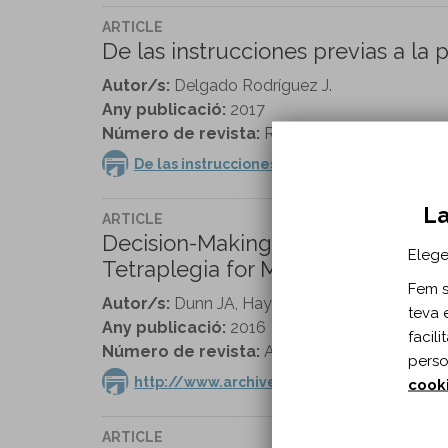
ARTICLE
De las instrucciones previas a la p
Autor/s:
Delgado Rodríguez J.
Any publicació:
2017
Número de revista:
Revista ROL de Enfermerí
De las instrucciones previas A la planificaci
La
ARTICLE
Decision-Making About Upper Li
Elege
Tetraplegia for More Than 10 Yea
Fem se
Autor/s:
Dunn JA, Hay-Smith EJ, Keeling S, Si
teva 
Any publicació:
2016
facil
Número de revista:
Arch Phys Med Rehabil. v
perso
http://www.archives-pmr.org/article/S000
cook
ARTICLE