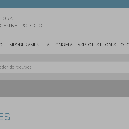
TEGRAL
RIGEN NEUROLÒGIC
Ó
EMPODERAMENT
AUTONOMIA PERSONAL I INCLUSIÓ SOC
ASPECTES LEGALS
OPO
ES