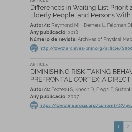
ARTICLE
Differences in Waiting List Priori
Elderly People, and Persons With 
Autor/s:
Raymond MH, Demers L, Feldman D
Any publicació:
2018
Número de revista:
Archives of Physical Medi
http://www.archives-pmr.org/article/S000
ARTICLE
DIMINISHING RISK-TAKING BEHA
PREFRONTAL CORTEX: A DIREC
Autor/s:
Fecteau S, Knoch D, Fregni F, Sultani
Any publicació:
2007
https://www.jneurosci.org/content/27/46
1
2