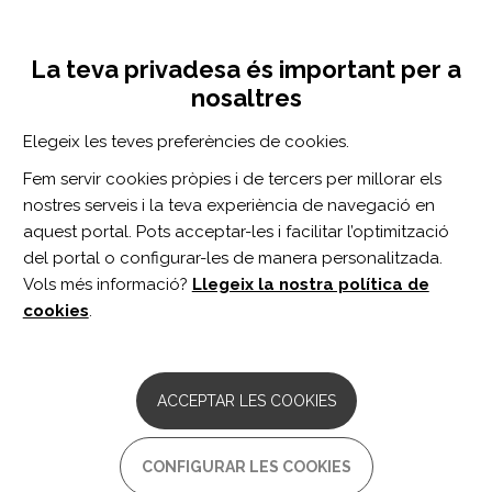
Vés
Inicia sessió
Registra't
al
UNA INICIATIVA DE:
Toggle
contingut
La teva privadesa és important per a
navigation
nosaltres
CERCADOR
Elegeix les teves preferències de cookies.
Fem servir cookies pròpies i de tercers per millorar els
BUSCAR
nostres serveis i la teva experiència de navegació en
aquest portal. Pots acceptar-les i facilitar l’optimització
del portal o configurar-les de manera personalitzada.
Inici
terapia de choque
Vols més informació?
Llegeix la nostra política de
TERAPIA DE CHOQUE
cookies
.
New and Accurate Predictive Model for
the Efficacy of Extracorporeal Shock
ACCEPTAR LES COOKIES
Wave Therapy in Managing Patients
With Chronic Plantar Fasciitis.
CONFIGURAR LES COOKIES
Autor/s: