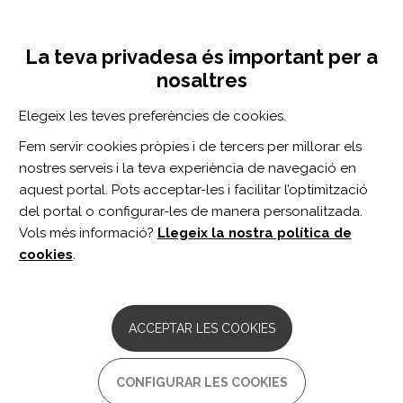
Vés
Inicia sessió
Registra't
al
UNA INICIATIVA DE:
Toggle
contingut
La teva privadesa és important per a
navigation
nosaltres
CERCADOR
Elegeix les teves preferències de cookies.
Fem servir cookies pròpies i de tercers per millorar els
BUSCAR
nostres serveis i la teva experiència de navegació en
aquest portal. Pots acceptar-les i facilitar l’optimització
del portal o configurar-les de manera personalitzada.
Inici
serie de casos
Vols més informació?
Llegeix la nostra política de
SERIE DE CASOS
cookies
.
No Fixed Address, Still in Need:
Coordinating Inpatient Rehabilitation for
ACCEPTAR LES COOKIES
People Experiencing Homelessness: A
Case Series.
CONFIGURAR LES COOKIES
Autor/s: