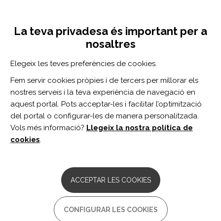
Vés
Inicia sessió
Registra't
al
UNA INICIATIVA DE:
Toggle
contingut
La teva privadesa és important per a
navigation
nosaltres
CERCADOR
Elegeix les teves preferències de cookies.
Fem servir cookies pròpies i de tercers per millorar els
BUSCAR
nostres serveis i la teva experiència de navegació en
aquest portal. Pots acceptar-les i facilitar l’optimització
del portal o configurar-les de manera personalitzada.
Inici
seguro médico del estado
Vols més informació?
Llegeix la nostra política de
SEGURO MÉDICO DEL ESTADO
cookies
.
ARTICLE
Patient Satisfaction and Prognosis for
ACCEPTAR LES COOKIES
Functional Improvement and
Deterioration, Institutionalization, and
Death Among Medicare Beneficiaries
CONFIGURAR LES COOKIES