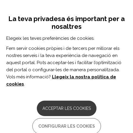
Vés
Inicia sessió
Registra't
al
UNA INICIATIVA DE:
Toggle
contingut
La teva privadesa és important per a
navigation
nosaltres
CERCADOR
Elegeix les teves preferències de cookies.
Fem servir cookies pròpies i de tercers per millorar els
BUSCAR
nostres serveis i la teva experiència de navegació en
aquest portal. Pots acceptar-les i facilitar l’optimització
del portal o configurar-les de manera personalitzada.
Inici
rehabilitación de fracturas
Vols més informació?
Llegeix la nostra política de
REHABILITACIÓN DE FRACTURAS
cookies
.
ARTICLE
Dual-Task Resistance Training Improves
ACCEPTAR LES COOKIES
Strength and Reduces Pain More Than
Resistance Exercise Alone in Elbow
Fracture Rehabilitation: A Randomized
CONFIGURAR LES COOKIES