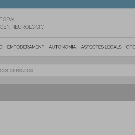
TEGRAL
RIGEN NEUROLÒGIC
Ó
EMPODERAMENT
AUTONOMIA PERSONAL I INCLUSIÓ SOC
ASPECTES LEGALS
OPO