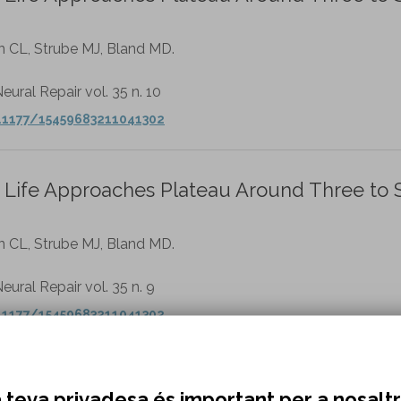
an CL, Strube MJ, Bland MD.
eural Repair vol. 35 n. 10
0.1177/15459683211041302
 Life Approaches Plateau Around Three to S
an CL, Strube MJ, Bland MD.
eural Repair vol. 35 n. 9
0.1177/15459683211041302
Mobility Scale (PAMS) in Children Receiving
 teva privadesa és important per a nosalt