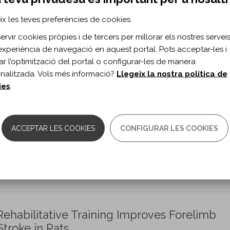
 Cord Related Paralysis.
ix les teves preferències de cookies.
ey J, Sadowsky C.
rvir cookies pròpies i de tercers per millorar els nostres serveis 
ilitation vol. 25 n. 3
experiència de navegació en aquest portal. Pots acceptar-les i
itar l’optimització del portal o configurar-les de manera
0.1080/17518423.2021.1962424
nalitzada. Vols més informació?
Llegeix la nostra política de
ies
.
during cognitive behavioral therapy for
njury: Results from a randomized controlled t
ACCEPTAR LES COOKIES
CONFIGURAR LES COOKIES
CH, Fann JR.
54 n. 2
rorehabilitation/nre230218
ehabilitative Training Improves Forelimb
troke in Rats.