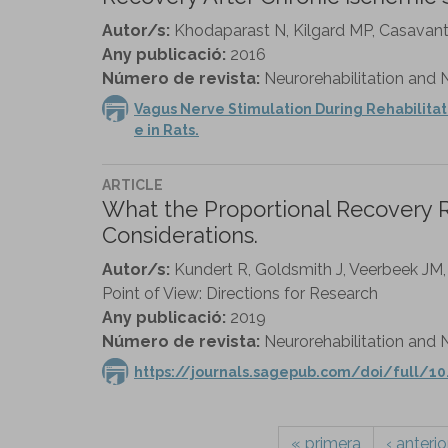
Autor/s:
Khodaparast N, Kilgard MP, Casavant 
Any publicació:
2016
Número de revista:
Neurorehabilitation and N
Vagus Nerve Stimulation During Rehabilitat
e in Rats.
ARTICLE
What the Proportional Recovery Ru
Considerations.
Autor/s:
Kundert R, Goldsmith J, Veerbeek JM,
Point of View: Directions for Research
Any publicació:
2019
Número de revista:
Neurorehabilitation and N
https://journals.sagepub.com/doi/full/1
« primera
‹ anterio