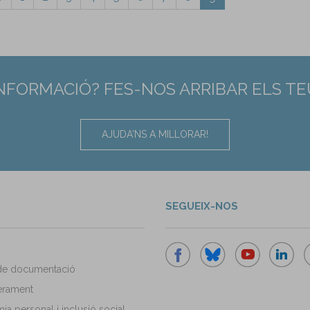
INFORMACIÓ? FES-NOS ARRIBAR ELS T
AJUDA'NS A MILLORAR!
SEGUEIX-NOS
de documentació
rament
a personal i inclusió social