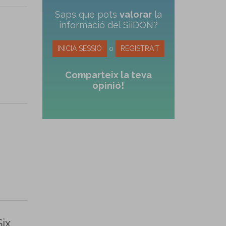
Saps que pots
valorar
la
informació del SiiDON?
INICIA SESSIÓ
o
REGISTRA'T
Comparteix la teva
opinió!
ix