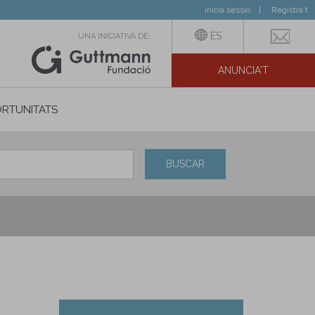
Inicia sessió
Registra't
ES
UNA INICIATIVA DE:
ANUNCIA'T
IAL
RTUNITATS
BUSCAR