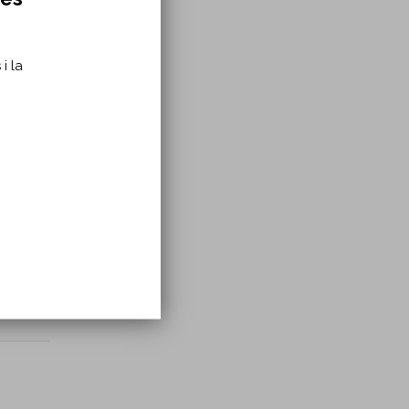
i la
rial.