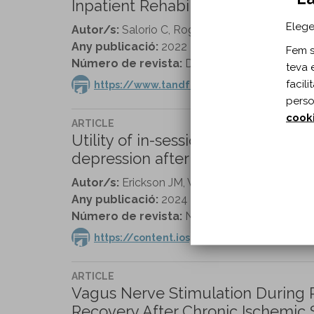
Inpatient Rehabilitation for Spinal
Elege
Autor/s:
Salorio C, Rogers K, Neuland E, Cagn
Any publicació:
2022
Fem se
Número de revista:
Developmental Neurorehab
teva 
facil
https://www.tandfonline.com/doi/full/1
perso
cook
ARTICLE
Utility of in-session assessments 
depression after traumatic brain i
Autor/s:
Erickson JM, Williams R, Bombardier 
Any publicació:
2024
Número de revista:
NeuroRehabilitation vol. 
https://content.iospress.com/articles/neu
ARTICLE
Vagus Nerve Stimulation During R
Recovery After Chronic Ischemic S