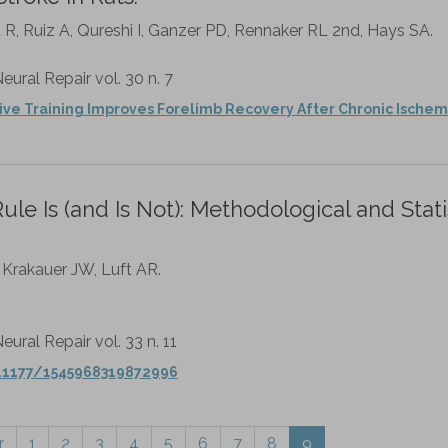
R, Ruiz A, Qureshi I, Ganzer PD, Rennaker RL 2nd, Hays SA.
eural Repair vol. 30 n. 7
ive Training Improves Forelimb Recovery After Chronic Ischem
le Is (and Is Not): Methodological and Stati
 Krakauer JW, Luft AR.
eural Repair vol. 33 n. 11
0.1177/1545968319872996
r
1
2
3
4
5
6
7
8
9