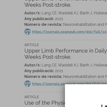
Weeks Post-stroke.
Autor/s:
Lang CE, Waddell KJ, Barth J, Holler
Any publicació:
2021
Número de revista:
Neurorehabilitation and N
https://journals.sagepub.com/doi/full/1
ARTICLE
Upper Limb Performance in Daily
Weeks Post-stroke.
Autor/s:
Lang CE, Waddell KJ, Barth J, Holler
Any publicació:
2021
Número de revista:
Neurorehabilitation and N
https://journals.sagepub.com/doi/full/1
ARTICLE
Use of the Physical Abilities and 
La