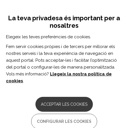
Vés
Inicia sessió
Registra't
al
UNA INICIATIVA DE:
Toggle
contingut
La teva privadesa és important per a
navigation
nosaltres
Inici
Centro de documentación
Neurorehabilitation and Neural Repair vol. 35 n. 9
Elegeix les teves preferències de cookies.
CERCADOR
Fem servir cookies pròpies i de tercers per millorar els
nostres serveis i la teva experiència de navegació en
BUSCAR
aquest portal. Pots acceptar-les i facilitar l’optimització
del portal o configurar-les de manera personalitzada.
Vols més informació?
Llegeix la nostra política de
Accés professionals
cookies
.
Accés general
ACCEPTAR LES COOKIES
Neurorehabilitation
CONFIGURAR LES COOKIES