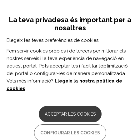
Vés
Inicia sessió
Registra't
al
UNA INICIATIVA DE:
Toggle
contingut
La teva privadesa és important per a
navigation
nosaltres
CERCADOR
Elegeix les teves preferències de cookies.
Fem servir cookies pròpies i de tercers per millorar els
BUSCAR
nostres serveis i la teva experiència de navegació en
aquest portal. Pots acceptar-les i facilitar l’optimització
del portal o configurar-les de manera personalitzada.
Inici
preescolar
Vols més informació?
Llegeix la nostra política de
PREESCOLAR
cookies
.
ARTICLE
Behaviour outcomes three months after
ACCEPTAR LES COOKIES
mild TBI in preschool children.
Autor/s:
CONFIGURAR LES COOKIES
Yumul JN, McKinlay A, Anderson V, Catroppa C. ...