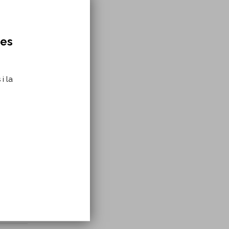
rd
res
i la
rd