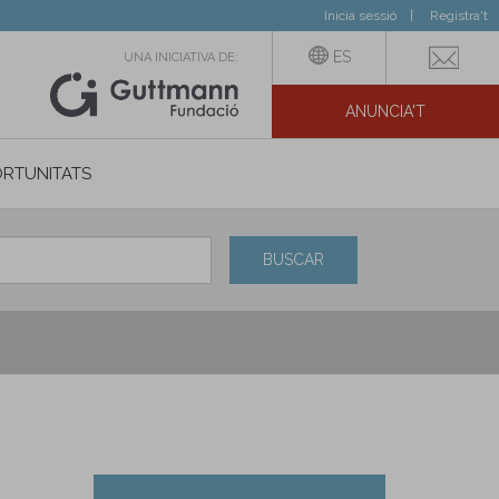
Inicia sessió
Registra't
ES
UNA INICIATIVA DE:
ANUNCIA'T
IAL
RTUNITATS
BUSCAR