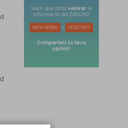
Saps que pots
valorar
la
informació del SiiDON?
rd
INICIA SESSIÓ
o
REGISTRA'T
Comparteix la teva
opinió!
rd