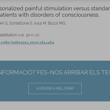
onalized painful stimulation versus standa
tients with disorders of consciousness.
rri G, Schiattone S, Iosa M, Buzzi MG.
litation vol. 30 n. 10
0.1080/09602011.2019.1614464
INFORMACIÓ? FES-NOS ARRIBAR ELS T
AJUDA'NS A MILLORAR!