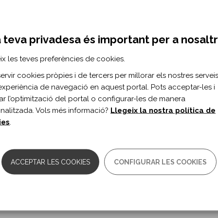
onalized painful stimulation versus standa
tients with disorders of consciousness.
 teva privadesa és important per a nosalt
rri G, Schiattone S, Iosa M, Buzzi MG.
ix les teves preferències de cookies.
litation vol. 30 n. 10
rvir cookies pròpies i de tercers per millorar els nostres serveis 
experiència de navegació en aquest portal. Pots acceptar-les i
0.1080/09602011.2019.1614464
itar l’optimització del portal o configurar-les de manera
nalitzada. Vols més informació?
Llegeix la nostra política de
ies
.
onalized painful stimulation versus standa
tients with disorders of consciousness.
rri G, Schiattone S, Iosa M, Buzzi MG.
ACCEPTAR LES COOKIES
CONFIGURAR LES COOKIES
litation vol. 30 n. 10
0.1080/09602011.2019.1614464