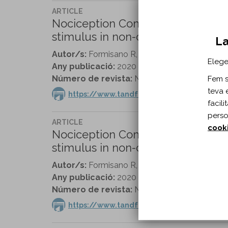
ARTICLE
Nociception Coma Scale with pers
stimulus in non-communicative pa
La
Autor/s:
Formisano R, Contrada M, Aloisi M, Fe
Elege
Any publicació:
2020
Número de revista:
Neuropsychological Rehabi
Fem se
teva 
https://www.tandfonline.com/doi/full/1
facil
perso
ARTICLE
cook
Nociception Coma Scale with pers
stimulus in non-communicative pa
Autor/s:
Formisano R, Contrada M, Aloisi M, Fe
Any publicació:
2020
Número de revista:
Neuropsychological Rehabi
https://www.tandfonline.com/doi/full/1