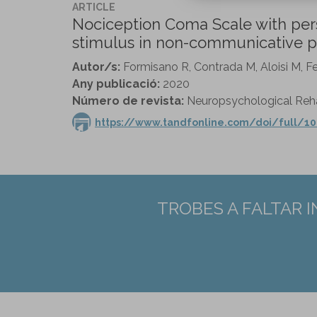
ARTICLE
Nociception Coma Scale with pers
stimulus in non-communicative pa
Autor/s:
Formisano R, Contrada M, Aloisi M, Fe
Any publicació:
2020
Número de revista:
Neuropsychological Rehabi
https://www.tandfonline.com/doi/full/1
TROBES A FALTAR 