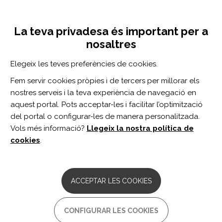
Vés
Inicia sessió
Registra't
al
UNA INICIATIVA DE:
Toggle
contingut
La teva privadesa és important per a
navigation
nosaltres
CERCADOR
Elegeix les teves preferències de cookies.
Fem servir cookies pròpies i de tercers per millorar els
BUSCAR
nostres serveis i la teva experiència de navegació en
aquest portal. Pots acceptar-les i facilitar l’optimització
del portal o configurar-les de manera personalitzada.
Inici
músculos respiratorios
Vols més informació?
Llegeix la nostra política de
MÚSCULOS RESPIRATORIOS
cookies
.
ARTICLE
Comparative Effect of Liuzijue Qigong
ACCEPTAR LES COOKIES
and Conventional Respiratory Training
on Trunk Control Ability and Respiratory
Muscle Function in Patients at an Early
CONFIGURAR LES COOKIES