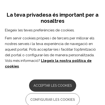
Vés
Inicia sessió
Registra't
al
UNA INICIATIVA DE:
Toggle
contingut
La teva privadesa és important per a
navigation
nosaltres
CERCADOR
Elegeix les teves preferències de cookies.
Fem servir cookies pròpies i de tercers per millorar els
BUSCAR
nostres serveis i la teva experiència de navegació en
aquest portal. Pots acceptar-les i facilitar l’optimització
del portal o configurar-les de manera personalitzada.
Inici
MCT
Vols més informació?
Llegeix la nostra política de
MCT
cookies
.
CARTA A L'EDITOR
Microcurrent therapy - more
ACCEPTAR LES COOKIES
transparency is needed in used
parameters.
CONFIGURAR LES COOKIES
Autor/s:
Ranker A, Weigl M.