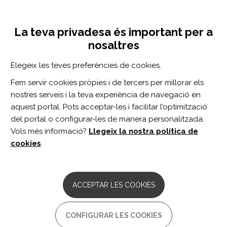
Vés
Inicia sessió
Registra't
al
UNA INICIATIVA DE:
Toggle
contingut
La teva privadesa és important per a
navigation
nosaltres
CERCADOR
Elegeix les teves preferències de cookies.
Fem servir cookies pròpies i de tercers per millorar els
BUSCAR
nostres serveis i la teva experiència de navegació en
aquest portal. Pots acceptar-les i facilitar l’optimització
del portal o configurar-les de manera personalitzada.
Inici
manual
Vols més informació?
Llegeix la nostra política de
MANUAL
cookies
.
ACCEPTAR LES COOKIES
CONFIGURAR LES COOKIES