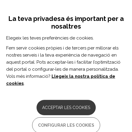
Vés
Inicia sessió
Registra't
al
UNA INICIATIVA DE:
Toggle
contingut
La teva privadesa és important per a
navigation
nosaltres
CERCADOR
Elegeix les teves preferències de cookies.
Fem servir cookies pròpies i de tercers per millorar els
BUSCAR
nostres serveis i la teva experiència de navegació en
aquest portal. Pots acceptar-les i facilitar l’optimització
del portal o configurar-les de manera personalitzada.
Inici
manos
Vols més informació?
Llegeix la nostra política de
MANOS
cookies
.
ARTICLE
Impact of Shoulder Abduction Loading
ACCEPTAR LES COOKIES
on Brain-Machine Interface in Predicting
Hand Opening and Closing in Individuals
With Chronic Stroke.
CONFIGURAR LES COOKIES