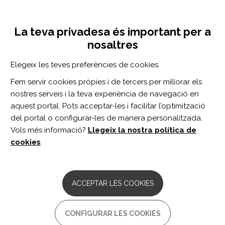
Vés
Inicia sessió
Registra't
al
UNA INICIATIVA DE:
Toggle
contingut
La teva privadesa és important per a
navigation
nosaltres
CERCADOR
Elegeix les teves preferències de cookies.
Fem servir cookies pròpies i de tercers per millorar els
BUSCAR
nostres serveis i la teva experiència de navegació en
aquest portal. Pots acceptar-les i facilitar l’optimització
del portal o configurar-les de manera personalitzada.
Inici
manejo de la lesión cerebral traumática
Vols més informació?
Llegeix la nostra política de
MANEJO DE LA LESIÓN CEREBRAL
cookies
.
TRAUMÁTICA
ARTICLE
ACCEPTAR LES COOKIES
The value of the identification of
predisposing factors for post-traumatic
amnesia in management of mild
CONFIGURAR LES COOKIES