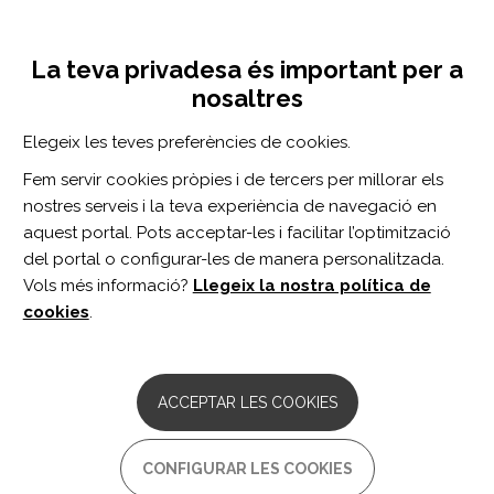
Vés
Inicia sessió
Registra't
al
UNA INICIATIVA DE:
Toggle
contingut
La teva privadesa és important per a
navigation
nosaltres
CERCADOR
Elegeix les teves preferències de cookies.
Fem servir cookies pròpies i de tercers per millorar els
BUSCAR
nostres serveis i la teva experiència de navegació en
aquest portal. Pots acceptar-les i facilitar l’optimització
del portal o configurar-les de manera personalitzada.
Inici
infrarrojo cercano
Vols més informació?
Llegeix la nostra política de
INFRARROJO CERCANO
cookies
.
ARTICLE
The Effects of Near-Infrared
ACCEPTAR LES COOKIES
Phototherapy Preirradiation on Lower-
Limb Muscle Strength and Injury After
Exercise: A Systematic and Meta-
CONFIGURAR LES COOKIES