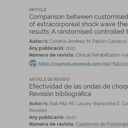
ARTICLE
Comparison between customised f
of extracorporeal shock wave ther
results: A randomised controlled tr
Autor/s:
Coheña-Jiménez M, Pabón-Carrasco M
Any publicació:
2021
Número de revista:
Clinical Rehabilitation vol
https://journals.sagepub.com/doi/full/1
ARTICLE DE REVISIÓ
Efectividad de las ondas de choque
Revisión bibliográfica
Autor/s:
Buil-Mur MI, Lacuey-Barrachina E, C
Revisión
Any publicació:
2020
Número de revista:
Cuestiones de Fisioterapi