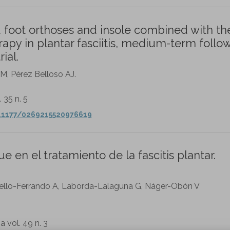
oot orthoses and insole combined with th
apy in plantar fasciitis, medium-term follo
ial.
, Pérez Belloso AJ.
. 35 n. 5
0.1177/0269215520976619
 en el tratamiento de la fascitis plantar.
uello-Ferrando A, Laborda-Lalaguna G, Náger-Obón V
a vol. 49 n. 3