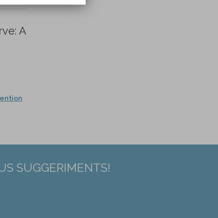
rve: A
vention
EUS SUGGERIMENTS!