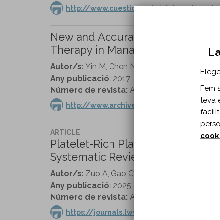
http://www.cuestionesdefisioterapia.es/
New and Accurate Predictive Mode
Therapy in Managing Patients With
La
Autor/s:
Yin M, Chen N, Huang Q, Marla AS, Ma
Elege
Any publicació:
2017
Fem se
Número de revista:
Archives of Physical Medi
teva 
http://www.archives-pmr.org/article/S000
facil
perso
ARTICLE
cook
Platelet-Rich Plasma Versus Cortic
Systematic Review and Meta-analy
Autor/s:
Zuo A, Gao C, Jia Q, Zhang M, Fu T, L
Any publicació:
2025
Número de revista:
American Journal of Physi
https://journals.lww.com/ajpmr/fulltext/