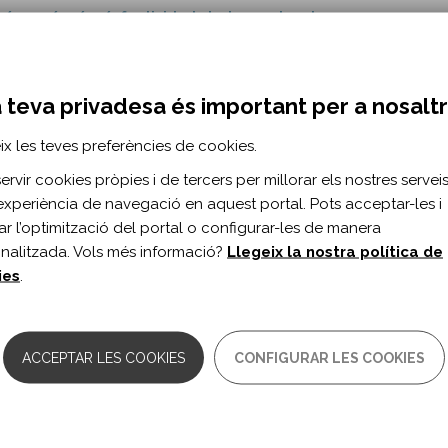
es/2020/09/01/efectividad-de-las-ondas-de…
l for the Efficacy of Extracorporeal Shock
 Chronic Plantar Fasciitis.
 teva privadesa és important per a nosalt
 J, Ye J, Mo W.
ix les teves preferències de cookies.
rvir cookies pròpies i de tercers per millorar els nostres serveis 
cine and Rehabilitation vol 98 n 12
experiència de navegació en aquest portal. Pots acceptar-les i
3-9993(17)30397-0/fulltext
itar l’optimització del portal o configurar-les de manera
nalitzada. Vols més informació?
Llegeix la nostra política de
ies
.
osteroids in the Treatment of Plantar Fasciit
sis.
i T, Wang L.
ACCEPTAR LES COOKIES
CONFIGURAR LES COOKIES
cal Medicine & Rehabilitation vol. 104 n. 7
2025/07000/platelet_rich_plasma_versus_c…