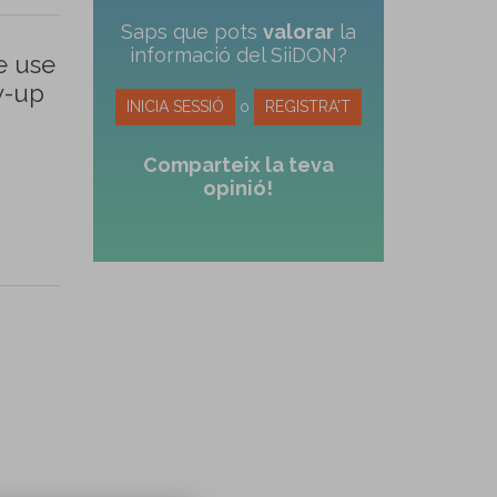
Saps que pots
valorar
la
informació del SiiDON?
e use
w-up
INICIA SESSIÓ
o
REGISTRA'T
Comparteix la teva
opinió!