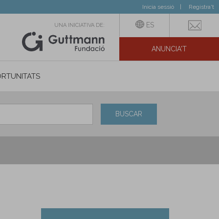
Inicia sessió
Registra't
ES
UNA INICIATIVA DE:
ANUNCIA'T
IAL
RTUNITATS
BUSCAR