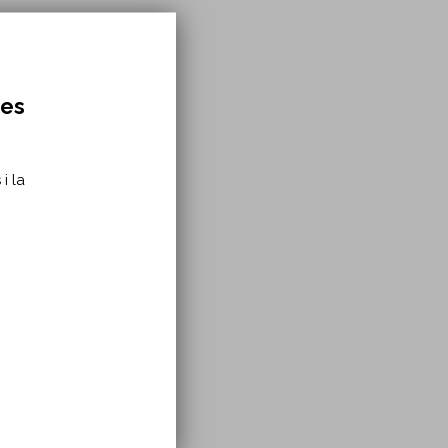
 Wave
res
i la
is: A