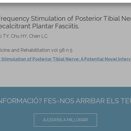
equency Stimulation of Posterior Tibial Ne
calcitrant Plantar Fasciitis.
i TY, Chu HY, Chen LC.
cine and Rehabilitation vol 98 n 5
imulation of Posterior Tibial Nerve: A Potential Novel Inter
INFORMACIÓ? FES-NOS ARRIBAR ELS T
AJUDA'NS A MILLORAR!