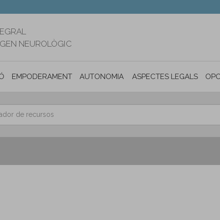
TEGRAL
RIGEN NEUROLÒGIC
Ó
EMPODERAMENT
AUTONOMIA PERSONAL I INCLUSIÓ SOC
ASPECTES LEGALS
OPO