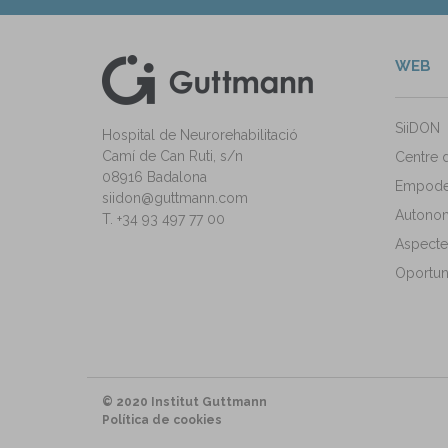
WEB
kedIn
ann Instagram
SiiDON
Hospital de Neurorehabilitació
Camí de Can Ruti, s/n
Centre 
08916 Badalona
Empode
siidon@guttmann.com
Autonomi
T. +34 93 497 77 00
Aspecte
Oportuni
© 2020 Institut Guttmann
Política de cookies