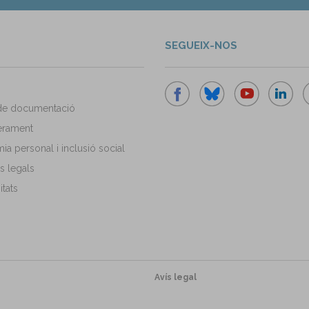
SEGUEIX-NOS
de documentació
rament
a personal i inclusió social
s legals
tats
Avís legal