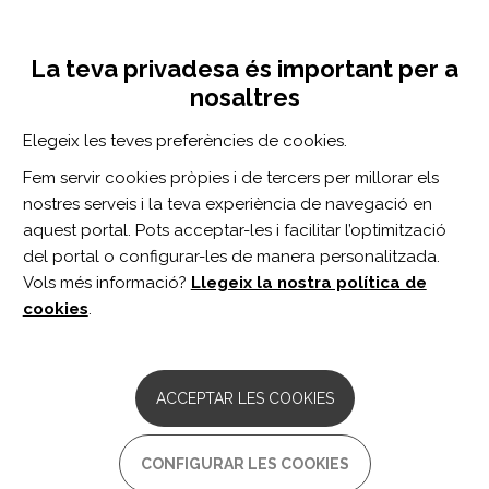
Vés
Inicia sessió
Registra't
al
UNA INICIATIVA DE:
Toggle
contingut
La teva privadesa és important per a
navigation
nosaltres
CERCADOR
Elegeix les teves preferències de cookies.
Fem servir cookies pròpies i de tercers per millorar els
BUSCAR
nostres serveis i la teva experiència de navegació en
aquest portal. Pots acceptar-les i facilitar l’optimització
del portal o configurar-les de manera personalitzada.
Inici
estrés
Vols més informació?
Llegeix la nostra política de
ESTRÉS
cookies
.
ARTICLE
A transdiagnostic investigation of
ACCEPTAR LES COOKIES
emotional distress after traumatic brain
injury.
CONFIGURAR LES COOKIES
Autor/s: