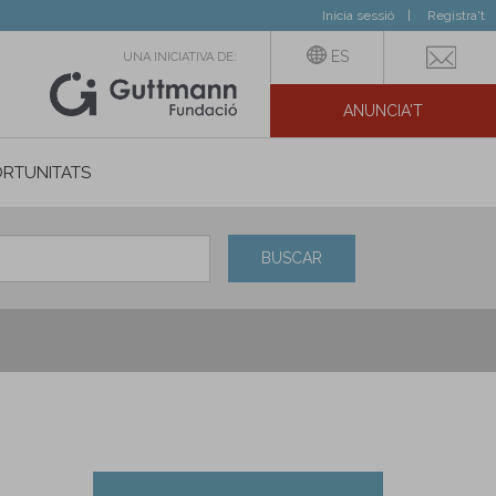
Inicia sessió
Registra't
ES
UNA INICIATIVA DE:
ANUNCIA'T
IAL
RTUNITATS
BUSCAR