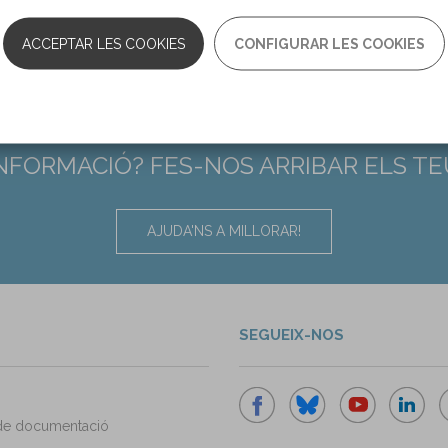
habilitation vol. 38 n. 6
ACCEPTAR LES COOKIES
CONFIGURAR LES COOKIES
ab/fulltext/2023/11000/the_care_health_adv…
INFORMACIÓ? FES-NOS ARRIBAR ELS T
AJUDA'NS A MILLORAR!
SEGUEIX-NOS
de documentació