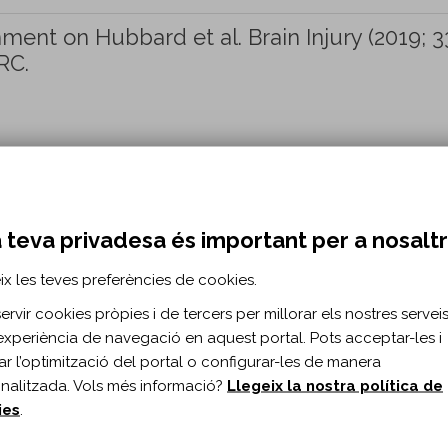
ment on Hubbard et al. Brain Injury (2019; 3
RC.
0.1080/02699052.2019.1629023
 teva privadesa és important per a nosalt
ention Improves Trauma-Informed Practice
ix les teves preferències de cookies.
ations to Address Brain Injury, Mental Heal
rvir cookies pròpies i de tercers per millorar els nostres serveis 
experiència de navegació en aquest portal. Pots acceptar-les i
itar l’optimització del portal o configurar-les de manera
nalitzada. Vols més informació?
Llegeix la nostra política de
nton A, Wermert A, Mengo C, Malecki A, Glasser A, Montgomer
ies
.