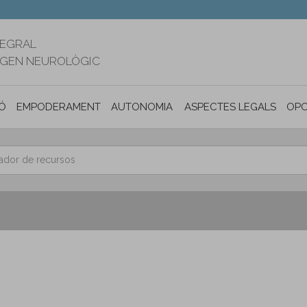
TEGRAL
RIGEN NEUROLÒGIC
Ó
EMPODERAMENT
AUTONOMIA PERSONAL I INCLUSIÓ SOC
ASPECTES LEGALS
OPO