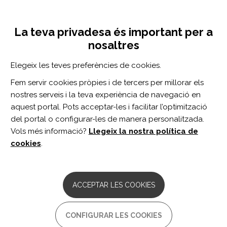
Vés
Inicia sessió
Registra't
al
UNA INICIATIVA DE:
Toggle
contingut
La teva privadesa és important per a
navigation
nosaltres
CERCADOR
Elegeix les teves preferències de cookies.
Fem servir cookies pròpies i de tercers per millorar els
BUSCAR
nostres serveis i la teva experiència de navegació en
aquest portal. Pots acceptar-les i facilitar l’optimització
del portal o configurar-les de manera personalitzada.
Inici
entrenamiento en circuito
Vols més informació?
Llegeix la nostra política de
ENTRENAMIENTO EN CIRCUITO
cookies
.
ARTICLE
Content Reporting in Post-Stroke
ACCEPTAR LES COOKIES
Therapeutic Circuit-Class Exercise
Programs in randomized control trials.
CONFIGURAR LES COOKIES
Autor/s: