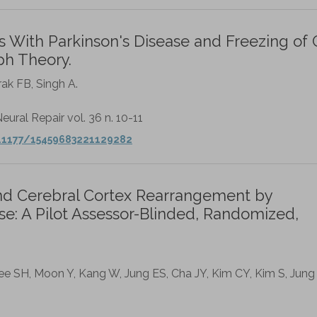
ts With Parkinson's Disease and Freezing of 
ph Theory.
ak FB, Singh A.
eural Repair vol. 36 n. 10-11
0.1177/15459683221129282
nd Cerebral Cortex Rearrangement by
se: A Pilot Assessor-Blinded, Randomized,
, Lee SH, Moon Y, Kang W, Jung ES, Cha JY, Kim CY, Kim S, Jung