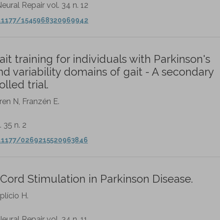
eural Repair vol. 34 n. 12
0.1177/1545968320969942
t training for individuals with Parkinson's
 variability domains of gait - A secondary
led trial.
ren N, Franzén E.
. 35 n. 2
0.1177/0269215520963846
l Cord Stimulation in Parkinson Disease.
plício H.
eural Repair vol. 34 n. 11