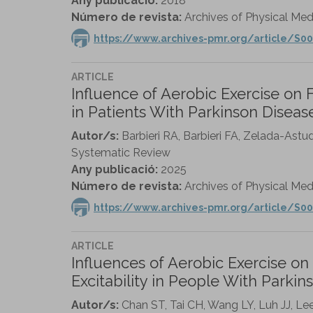
Any publicació:
2018
Número de revista:
Archives of Physical Medi
https://www.archives-pmr.org/article/S00
ARTICLE
Influence of Aerobic Exercise on
in Patients With Parkinson Diseas
Autor/s:
Barbieri RA, Barbieri FA, Zelada-Ast
Systematic Review
Any publicació:
2025
Número de revista:
Archives of Physical Medi
https://www.archives-pmr.org/article/S00
ARTICLE
Influences of Aerobic Exercise 
Excitability in People With Parkin
Autor/s:
Chan ST, Tai CH, Wang LY, Luh JJ, Le