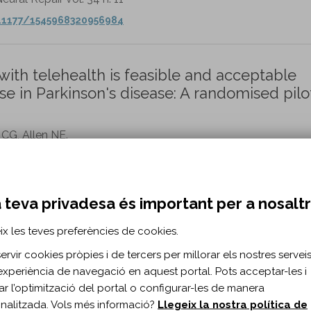
0.1177/1545968320956984
th telehealth is feasible and acceptable
e in Parkinson's disease: A randomised pilo
 CG, Allen NE.
. 35 n. 5
0.1177/0269215520976265
 teva privadesa és important per a nosalt
ix les teves preferències de cookies.
e-Motor Training on Balance and Cognition 
rvir cookies pròpies i de tercers per millorar els nostres serveis 
e: A Systematic Review and Meta-analysis.
experiència de navegació en aquest portal. Pots acceptar-les i
 Tsai MW, Shih HT, Yang YR.
itar l’optimització del portal o configurar-les de manera
nalitzada. Vols més informació?
Llegeix la nostra política de