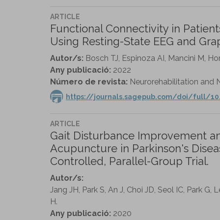
ARTICLE
Functional Connectivity in Patien
Using Resting-State EEG and Gra
Autor/s:
Bosch TJ, Espinoza AI, Mancini M, Hor
Any publicació:
2022
Número de revista:
Neurorehabilitation and N
https://journals.sagepub.com/doi/full/1
ARTICLE
Gait Disturbance Improvement a
Acupuncture in Parkinson's Disea
Controlled, Parallel-Group Trial.
Autor/s:
Jang JH, Park S, An J, Choi JD, Seol IC, Park G
H.
Any publicació:
2020