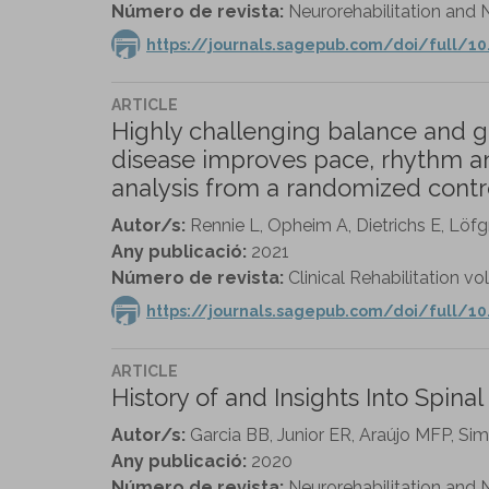
Número de revista:
Neurorehabilitation and N
https://journals.sagepub.com/doi/full/1
ARTICLE
Highly challenging balance and gai
disease improves pace, rhythm and
analysis from a randomized control
Autor/s:
Rennie L, Opheim A, Dietrichs E, Löfg
Any publicació:
2021
Número de revista:
Clinical Rehabilitation vol
https://journals.sagepub.com/doi/full/1
ARTICLE
History of and Insights Into Spina
Autor/s:
Garcia BB, Junior ER, Araújo MFP, Sim
Any publicació:
2020
Número de revista:
Neurorehabilitation and N