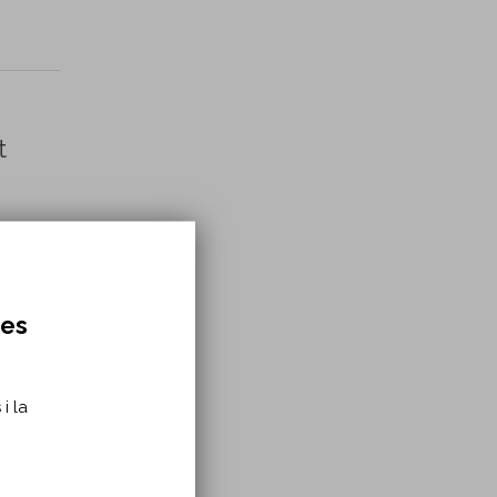
t
res
in
i la