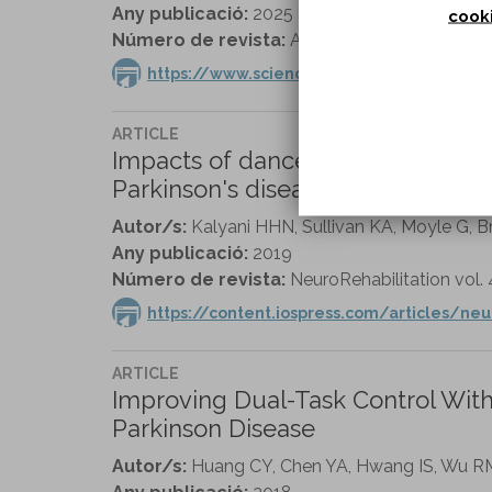
Any publicació:
2025
cook
Número de revista:
Archives of Physical Medi
https://www.sciencedirect.com/science/a
ARTICLE
Impacts of dance on cognition, ps
Parkinson's disease.
Autor/s:
Kalyani HHN, Sullivan KA, Moyle G, Br
Any publicació:
2019
Número de revista:
NeuroRehabilitation vol. 
https://content.iospress.com/articles/ne
ARTICLE
Improving Dual-Task Control With
Parkinson Disease
Autor/s:
Huang CY, Chen YA, Hwang IS, Wu R