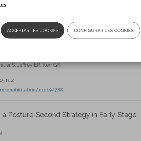
ies
.
cine and Rehabilitation. vol. 106 n. 11
rticle/pii/S0003999325007750
ACCEPTAR LES COOKIES
CONFIGURAR LES COOKIES
ychological symptoms and quality of life in
auer S, Jeffrey ER, Kerr GK.
45 n. 2
urorehabilitation/nre192788
 a Posture-Second Strategy in Early-Stage
M.