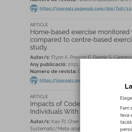
https://journals.sagepub.com/doi/full/1
ARTICLE
Home-based exercise monitored wi
compared to centre-based exercis
study.
Autor/s:
Flynn A, Preston E, Dennis S, Canning
Any publicació:
2021
Número de revista:
Clinical Rehabilitation vol
https://journals.sagepub.com/doi/full/1
La
ARTICLE
Elege
Impacts of Codependent Cognitiv
Fem se
Individuals With Parkinson Diseas
teva 
Autor/s:
Kao PJ, Chen WY, Wang SY, Wang RY,
facil
Systematic/Meta-analytic Reviews
perso