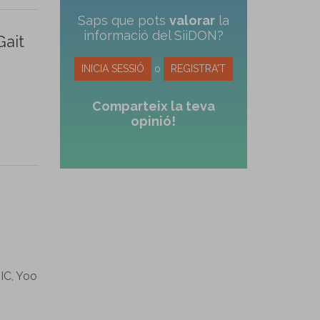
Saps que pots
valorar
la
informació del SiiDON?
Gait
INICIA SESSIÓ
o
REGISTRA'T
Comparteix la teva
opinió!
 IC, Yoo