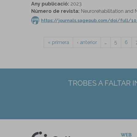
Any publicació:
2023
Número de revista:
Neurorehabilitation and N
https://journals.sagepub.com/doi/full/1
« primera
‹ anterior
…
5
6
TROBES A FALTAR 
WEB