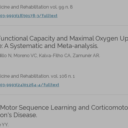
cine and Rehabilitation vol. 99 n. 8
03-9993(18)30178-3/fulltext
 Functional Capacity and Maximal Oxygen U
e: A Systematic and Meta-analysis.
udillo N, Moreno VC, Kalva-Filho CA, Zamunér AR.
cine and Rehabilitation. vol. 106 n. 1
03-9993(24)01264-4/fulltext
on Motor Sequence Learning and Corticomoto
son's Disease.
e YY.