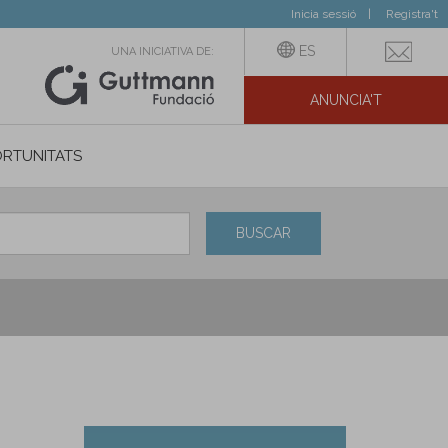
Inicia sessió
Registra't
ES
UNA INICIATIVA DE:
ANUNCIA'T
IAL
RTUNITATS
BUSCAR