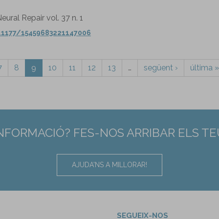
eural Repair vol. 37 n. 1
0.1177/15459683221147006
7
8
9
10
11
12
13
…
següent ›
última »
INFORMACIÓ? FES-NOS ARRIBAR ELS T
AJUDA'NS A MILLORAR!
SEGUEIX-NOS