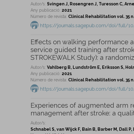
Autor/s:
Svingen J, Rosengren J, Turesson C, Arne
Any publicació:
2021
Número de revista:
Clinical Rehabilitation vol. 35 n
https://journals.sagepub.com/doi/full/
Effects on walking performance 
service guided training after stro
STROKEWALK Study): a randomized
Autor/s:
Vahlberg B, Lundström E, Eriksson S, Ho
Any publicació:
2021
Número de revista:
Clinical Rehabilitation vol. 35 n
https://journals.sagepub.com/doi/full/
Experiences of augmented arm reh
management after stroke: a qualit
Autor/s:
Schnabel S, van Wijck F, Bain B, Barber M, Dall P