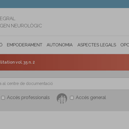
TEGRAL
RIGEN NEUROLÒGIC
Ó
EMPODERAMENT
AUTONOMIA PERSONAL I INCLUSIÓ SOC
ASPECTES LEGALS
OPO
itation vol. 35 n. 2
Accés professionals
Accés general