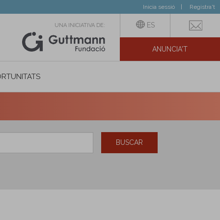
Inicia sessió
Registra't
ES
UNA INICIATIVA DE:
ANUNCIA'T
IAL
RTUNITATS
BUSCAR