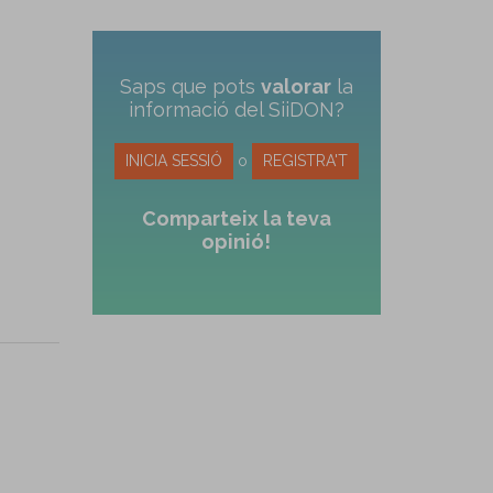
Saps que pots
valorar
la
informació del SiiDON?
INICIA SESSIÓ
o
REGISTRA'T
Comparteix la teva
opinió!