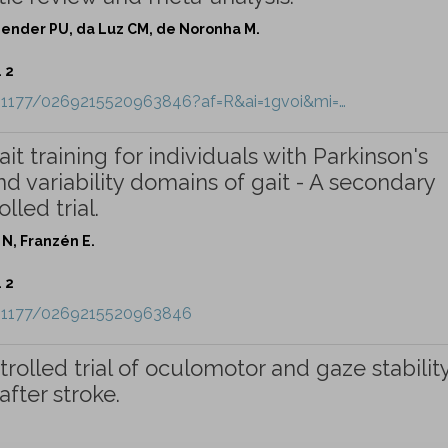
Bender PU, da Luz CM, de Noronha M.
. 2
10.1177/0269215520963846?af=R&ai=1gvoi&mi=…
t training for individuals with Parkinson's
 variability domains of gait - A secondary
led trial.
 N, Franzén E.
. 2
10.1177/0269215520963846
rolled trial of oculomotor and gaze stabilit
after stroke.