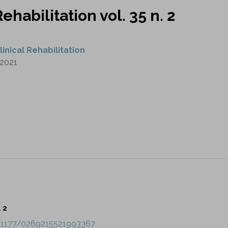
Rehabilitation vol. 35 n. 2
linical Rehabilitation
2021
. 2
10.1177/0269215521993367