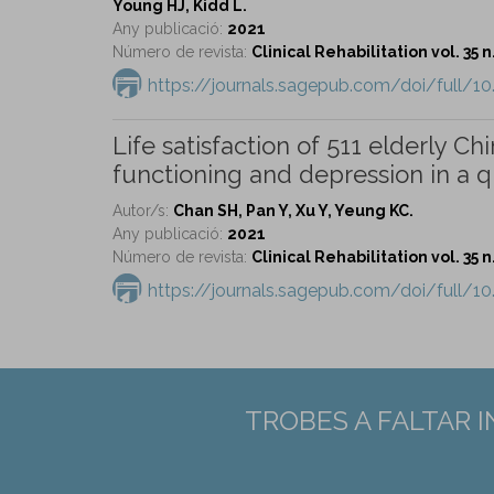
Young HJ, Kidd L.
Any publicació:
2021
Número de revista:
Clinical Rehabilitation vol. 35 n
https://journals.sagepub.com/doi/full/
Life satisfaction of 511 elderly Ch
functioning and depression in a qu
Autor/s:
Chan SH, Pan Y, Xu Y, Yeung KC.
Any publicació:
2021
Número de revista:
Clinical Rehabilitation vol. 35 n
https://journals.sagepub.com/doi/full/
TROBES A FALTAR 