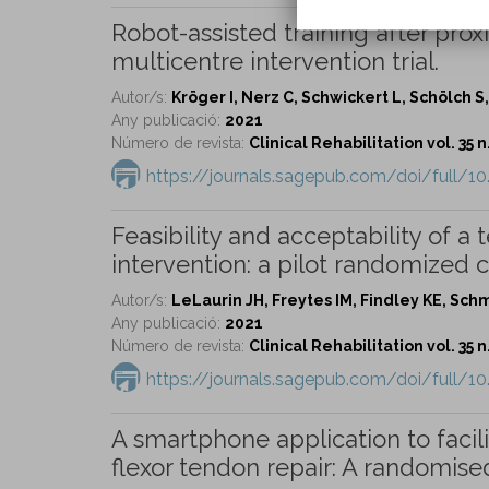
Robot-assisted training after pro
multicentre intervention trial.
Autor/s:
Kröger I, Nerz C, Schwickert L, Schölch S
Any publicació:
2021
Número de revista:
Clinical Rehabilitation vol. 35 n
https://journals.sagepub.com/doi/full/
Feasibility and acceptability of 
intervention: a pilot randomized c
Autor/s:
LeLaurin JH, Freytes IM, Findley KE, Sc
Any publicació:
2021
Número de revista:
Clinical Rehabilitation vol. 35 n
https://journals.sagepub.com/doi/full/
A smartphone application to faci
flexor tendon repair: A randomised