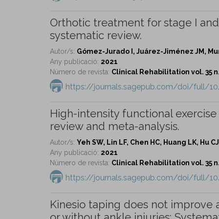
Orthotic treatment for stage I and I
systematic review.
Autor/s:
Gómez-Jurado I, Juárez-Jiménez JM, Mu
Any publicació:
2021
Número de revista:
Clinical Rehabilitation vol. 35 n
https://journals.sagepub.com/doi/full/
High-intensity functional exercise
review and meta-analysis.
Autor/s:
Yeh SW, Lin LF, Chen HC, Huang LK, Hu C
Any publicació:
2021
Número de revista:
Clinical Rehabilitation vol. 35 n
https://journals.sagepub.com/doi/full/
Kinesio taping does not improve 
or without ankle injuries: Systema