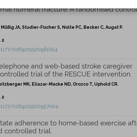
ximal humeral fracture: A randomised contro
, Müßig JA, Studier-Fischer S, Nolte PC, Becker C, Augat P.
. 2
10.1177/0269215520961654
a telephone and web-based stroke caregiver
ontrolled trial of the RESCUE intervention.
hmitzberger MK, Eliazar-Macke ND, Orozco T, Uphold CR.
. 2
10.1177/0269215520957004
litate adherence to home-based exercise aft
 controlled trial.