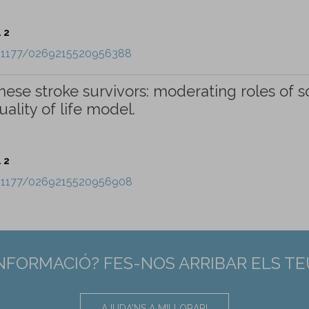
. 2
10.1177/0269215520956388
inese stroke survivors: moderating roles of s
ality of life model.
. 2
10.1177/0269215520956908
INFORMACIÓ? FES-NOS ARRIBAR ELS T
AJUDA'NS A MILLORAR!