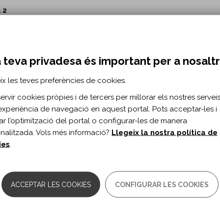
. 2
10.1177/0269215520956503
ining to improve aerobic capacity is feasible
 teva privadesa és important per a nosalt
ilot randomised controlled trial.
ix les teves preferències de cookies.
angdon K, Hill K.
rvir cookies pròpies i de tercers per millorar els nostres serveis 
. 2
experiència de navegació en aquest portal. Pots acceptar-les i
10.1177/0269215520956338
itar l’optimització del portal o configurar-les de manera
nalitzada. Vols més informació?
Llegeix la nostra política de
disciplinary rehabilitation programme for pa
ies
.
term follow up of a randomised controlled tr
tz-Christensen B, Maribo T.
ACCEPTAR LES COOKIES
CONFIGURAR LES COOKIES
. 2
10.1177/0269215520956499