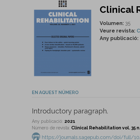
Clinical 
Volumen:
35
Veure revista:
C
Any publicació:
EN AQUEST NÚMERO
Introductory paragraph.
Any publicació:
2021
Número de revista:
Clinical Rehabilitation vol. 35 n
https://journals.sagepub.com/doi/full/