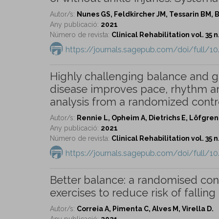
Autor/s:
Nunes GS, Feldkircher JM, Tessarin BM, 
Any publicació:
2021
Número de revista:
Clinical Rehabilitation vol. 35 n
https://journals.sagepub.com/doi/full/
Highly challenging balance and gai
disease improves pace, rhythm and
analysis from a randomized control
Autor/s:
Rennie L, Opheim A, Dietrichs E, Löfgren
Any publicació:
2021
Número de revista:
Clinical Rehabilitation vol. 35 n
https://journals.sagepub.com/doi/full/
Better balance: a randomised cont
exercises to reduce risk of falling 
Autor/s:
Correia A, Pimenta C, Alves M, Virella D.
Any publicació:
2021