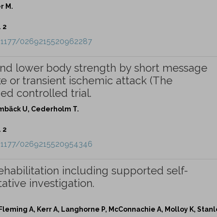
r M.
. 2
10.1177/0269215520962287
and lower body strength by short message
ke or transient ischemic attack (The
 controlled trial.
lmbäck U, Cederholm T.
. 2
10.1177/0269215520954346
abilitation including supported self-
ative investigation.
, Fleming A, Kerr A, Langhorne P, McConnachie A, Molloy K, Stanl