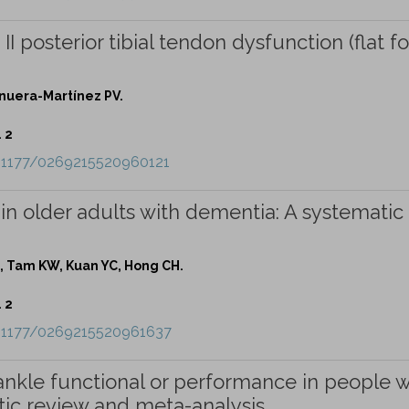
I posterior tibial tendon dysfunction (flat fo
nuera-Martínez PV.
. 2
10.1177/0269215520960121
 in older adults with dementia: A systematic
J, Tam KW, Kuan YC, Hong CH.
. 2
10.1177/0269215520961637
ankle functional or performance in people w
tic review and meta-analysis.