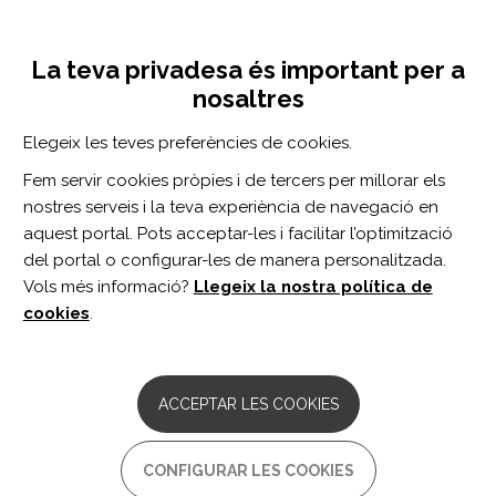
Vés
Inicia sessió
Registra't
al
UNA INICIATIVA DE:
Toggle
contingut
La teva privadesa és important per a
navigation
nosaltres
CERCADOR
Elegeix les teves preferències de cookies.
Fem servir cookies pròpies i de tercers per millorar els
BUSCAR
nostres serveis i la teva experiència de navegació en
aquest portal. Pots acceptar-les i facilitar l’optimització
del portal o configurar-les de manera personalitzada.
Inici
conversación
Vols més informació?
Llegeix la nostra política de
CONVERSACIÓN
cookies
.
ARTICLE
Measuring conversations after acquired
ACCEPTAR LES COOKIES
brain injury in 30 minutes or less: a
comparison of two pragmatic rating
scales.
CONFIGURAR LES COOKIES