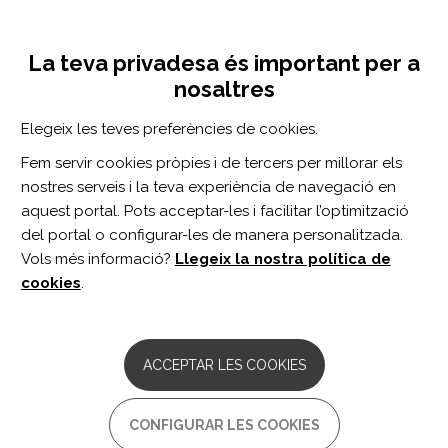
Vés
Inicia sessió
Registra't
al
UNA INICIATIVA DE:
Toggle
contingut
La teva privadesa és important per a
navigation
nosaltres
CERCADOR
Elegeix les teves preferències de cookies.
Fem servir cookies pròpies i de tercers per millorar els
BUSCAR
nostres serveis i la teva experiència de navegació en
aquest portal. Pots acceptar-les i facilitar l’optimització
del portal o configurar-les de manera personalitzada.
Inici
consumo de sustancias
Vols més informació?
Llegeix la nostra política de
CONSUMO DE SUSTANCIAS
cookies
.
ARTICLE
Daily Temporal Associations Between
ACCEPTAR LES COOKIES
Use of Psychoactive Substances and
Fatigue, Pain, Stress, and Depressive
Symptoms in People With Multiple
CONFIGURAR LES COOKIES