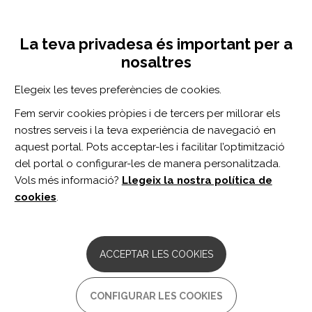
Vés
Inicia sessió
Registra't
al
UNA INICIATIVA DE:
Toggle
contingut
La teva privadesa és important per a
navigation
nosaltres
CERCADOR
Elegeix les teves preferències de cookies.
Fem servir cookies pròpies i de tercers per millorar els
BUSCAR
nostres serveis i la teva experiència de navegació en
aquest portal. Pots acceptar-les i facilitar l’optimització
del portal o configurar-les de manera personalitzada.
Inici
comunicación interdisciplinaria
Vols més informació?
Llegeix la nostra política de
COMUNICACIÓN
cookies
.
INTERDISCIPLINARIA
ARTICLE
ACCEPTAR LES COOKIES
Assessment of Rehabilitation
Infrastructure in Peru.
CONFIGURAR LES COOKIES
Autor/s: