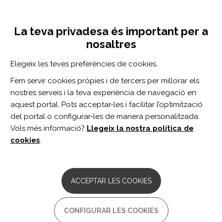
Vés
Inicia sessió
Registra't
al
UNA INICIATIVA DE:
Toggle
contingut
La teva privadesa és important per a
navigation
nosaltres
CERCADOR
Elegeix les teves preferències de cookies.
Fem servir cookies pròpies i de tercers per millorar els
BUSCAR
nostres serveis i la teva experiència de navegació en
aquest portal. Pots acceptar-les i facilitar l’optimització
del portal o configurar-les de manera personalitzada.
Inici
COMT
Vols més informació?
Llegeix la nostra política de
COMT
cookies
.
ARTICLE
Genetic polymorphisms for BDNF,
ACCEPTAR LES COOKIES
COMT, and APOE do not affect gait or
ankle motor control in chronic stroke: A
preliminary cross-sectional study
CONFIGURAR LES COOKIES