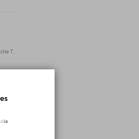
sche T,
res
i la