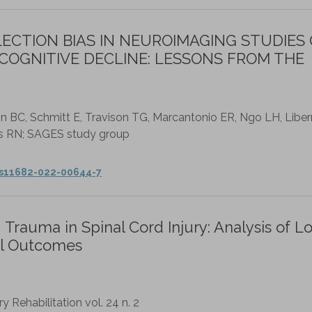
ECTION BIAS IN NEUROIMAGING STUDIES 
COGNITIVE DECLINE: LESSONS FROM THE
on BC, Schmitt E, Travison TG, Marcantonio ER, Ngo LH, Lib
es RN; SAGES study group
7/s11682-022-00644-7
Trauma in Spinal Cord Injury: Analysis of L
al Outcomes
ry Rehabilitation vol. 24 n. 2