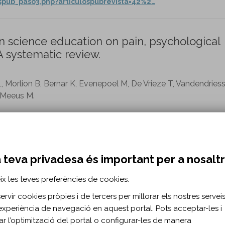
ospub_paso3.php?articulospubrevista=42%2…
in science education on pain, psychological
A systematic review.
 Morlion B, Bernar K, Evenepoel M, De Vrieze T, Vandendries
 Meeus M.
. 35 n. 10
0.1177/02692155211006865
 teva privadesa és important per a nosalt
surgical Interventions for Carpal Tunnel
ix les teves preferències de cookies.
rvir cookies pròpies i de tercers per millorar els nostres serveis 
sdorp MS, Geelen SJ, Koes BW.
experiència de navegació en aquest portal. Pots acceptar-les i
itar l’optimització del portal o configurar-les de manera