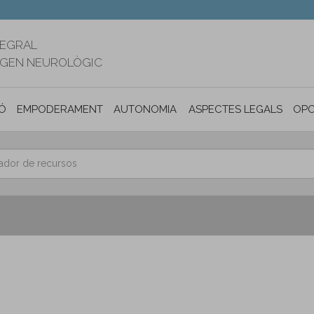
TEGRAL
RIGEN NEUROLÒGIC
Ó
EMPODERAMENT
AUTONOMIA PERSONAL I INCLUSIÓ SOC
ASPECTES LEGALS
OPO