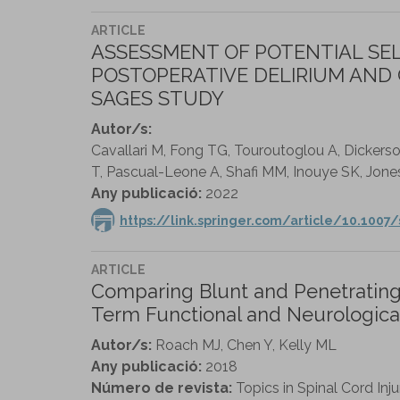
ARTICLE
ASSESSMENT OF POTENTIAL SEL
POSTOPERATIVE DELIRIUM AND 
SAGES STUDY
Autor/s:
Cavallari M, Fong TG, Touroutoglou A, Dickers
T, Pascual-Leone A, Shafi MM, Inouye SK, Jon
Any publicació:
2022
https://link.springer.com/article/10.100
ARTICLE
Comparing Blunt and Penetrating 
Term Functional and Neurologic
Autor/s:
Roach MJ, Chen Y, Kelly ML
Any publicació:
2018
Número de revista:
Topics in Spinal Cord Inju