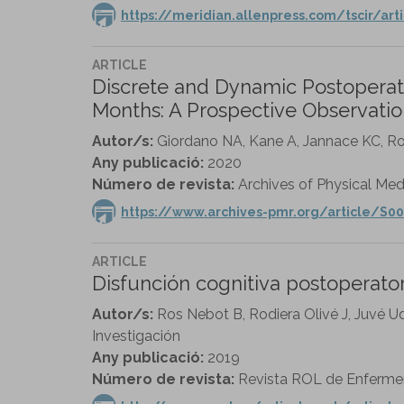
https://meridian.allenpress.com/tscir/a
ARTICLE
Discrete and Dynamic Postoperati
Months: A Prospective Observatio
Autor/s:
Giordano NA, Kane A, Jannace KC, Roj
Any publicació:
2020
Número de revista:
Archives of Physical Medi
https://www.archives-pmr.org/article/S00
ARTICLE
Disfunción cognitiva postoperator
Autor/s:
Ros Nebot B, Rodiera Olivé J, Juvé U
Investigación
Any publicació:
2019
Número de revista:
Revista ROL de Enfermer