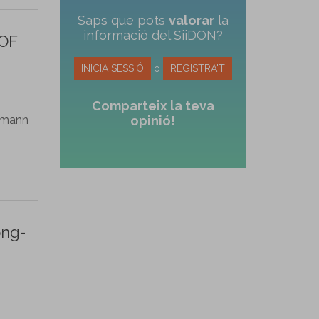
Saps que pots
valorar
la
informació del SiiDON?
OF
INICIA SESSIÓ
o
REGISTRA'T
Comparteix la teva
ermann
opinió!
ong-