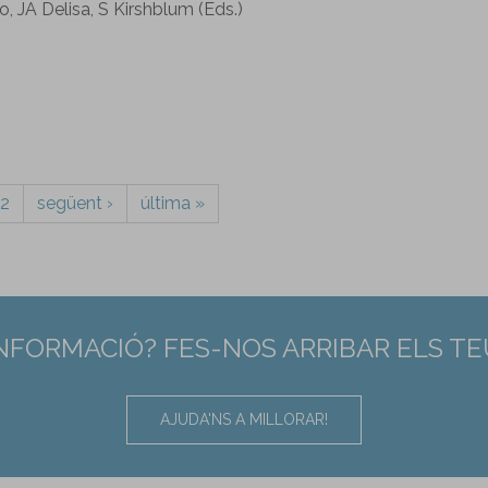
 JA Delisa, S Kirshblum (Eds.)
2
següent ›
última »
INFORMACIÓ? FES-NOS ARRIBAR ELS T
AJUDA'NS A MILLORAR!