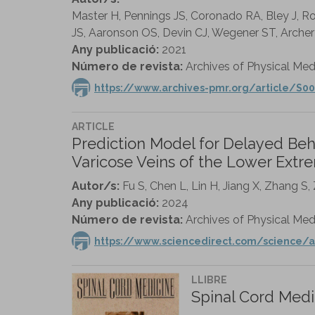
Master H, Pennings JS, Coronado RA, Bley J, R
JS, Aaronson OS, Devin CJ, Wegener ST, Archer
Any publicació:
2021
Número de revista:
Archives of Physical Medi
https://www.archives-pmr.org/article/S00
ARTICLE
Prediction Model for Delayed Beha
Varicose Veins of the Lower Extre
Autor/s:
Fu S, Chen L, Lin H, Jiang X, Zhang S,
Any publicació:
2024
Número de revista:
Archives of Physical Medi
https://www.sciencedirect.com/science/a
LLIBRE
Spinal Cord Medi