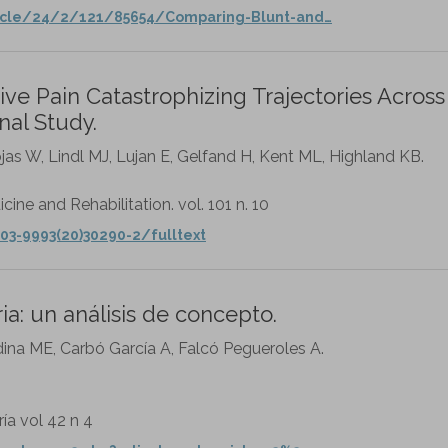
rticle/24/2/121/85654/Comparing-Blunt-and…
ve Pain Catastrophizing Trajectories Across
nal Study.
as W, Lindl MJ, Lujan E, Gelfand H, Kent ML, Highland KB.
cine and Rehabilitation. vol. 101 n. 10
03-9993(20)30290-2/fulltext
ia: un análisis de concepto.
dina ME, Carbó García A, Falcó Pegueroles A.
ía vol 42 n 4