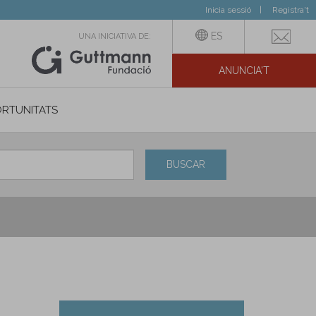
Inicia sessió
Registra't
ES
UNA INICIATIVA DE:
ANUNCIA'T
IAL
RTUNITATS
BUSCAR