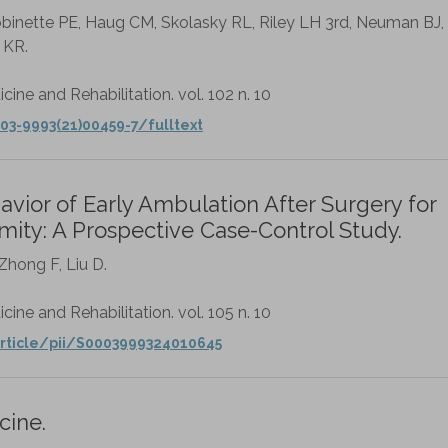
obinette PE, Haug CM, Skolasky RL, Riley LH 3rd, Neuman BJ
 KR.
cine and Rehabilitation. vol. 102 n. 10
03-9993(21)00459-7/fulltext
vior of Early Ambulation After Surgery for
mity: A Prospective Case-Control Study.
 Zhong F, Liu D.
cine and Rehabilitation. vol. 105 n. 10
rticle/pii/S0003999324010645
cine.