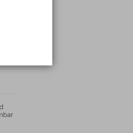
air:
ed
umbar