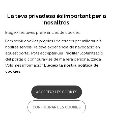
Vés
Inicia sessió
Registra't
al
UNA INICIATIVA DE:
Toggle
contingut
La teva privadesa és important per a
navigation
nosaltres
CERCADOR
Elegeix les teves preferències de cookies.
Fem servir cookies pròpies i de tercers per millorar els
BUSCAR
nostres serveis i la teva experiència de navegació en
aquest portal. Pots acceptar-les i facilitar l’optimització
del portal o configurar-les de manera personalitzada.
Inici
aminoguanidina
Vols més informació?
Llegeix la nostra política de
AMINOGUANIDINA
cookies
.
Aminoguanidine reverses cognitive
deficits and activation of
ACCEPTAR LES COOKIES
cAMP/CREB/BDNF pathway in mouse
hippocampus after traumatic brain
injury (TBI).
CONFIGURAR LES COOKIES