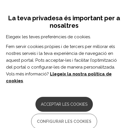
Vés
Inicia sessió
Registra't
al
UNA INICIATIVA DE:
Toggle
contingut
La teva privadesa és important per a
navigation
nosaltres
CERCADOR
Elegeix les teves preferències de cookies.
Fem servir cookies pròpies i de tercers per millorar els
BUSCAR
nostres serveis i la teva experiència de navegació en
aquest portal. Pots acceptar-les i facilitar l’optimització
del portal o configurar-les de manera personalitzada.
Inici
acupuntura
Vols més informació?
Llegeix la nostra política de
ACUPUNTURA
cookies
.
ARTICLE DE REVISIÓ
Acupuncture combined with repeated
ACCEPTAR LES COOKIES
transcranial magnetic stimulation for
upper limb motor function after stroke:
A systematic review and meta-analysis.
CONFIGURAR LES COOKIES