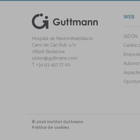
WEB
kedIn
ann Instagram
SiiDON
Hospital de Neurorehabilitació
Camí de Can Ruti, s/n
Centre 
08916 Badalona
Empode
siidon@guttmann.com
Autonomi
T. +34 93 497 77 00
Aspecte
Oportuni
© 2020 Institut Guttmann
Política de cookies