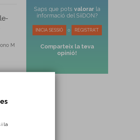
Saps que pots
valorar
la
informació del SiiDON?
le-
INICIA SESSIÓ
o
REGISTRA'T
zono M
Comparteix la teva
opinió!
res
i la