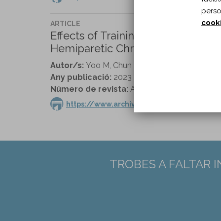
perso
cook
ARTICLE
Effects of Training with a Powered
Hemiparetic Chronic Stroke Patien
Autor/s:
Yoo M, Chun MH, Hong GR, Lee C, Lee
Any publicació:
2023
Número de revista:
Archives of Physical Medi
https://www.archives-pmr.org/article/S00
TROBES A FALTAR 