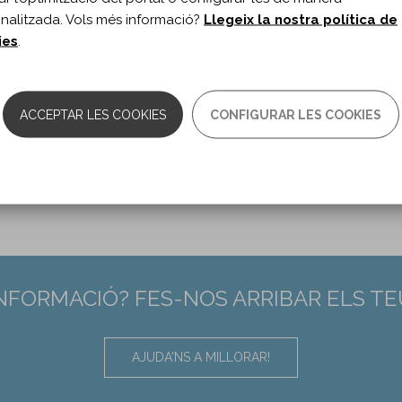
nalitzada. Vols més informació?
Llegeix la nostra política de
ies
.
 Exoskeleton on Cortical Activity Modulation
ts: A Randomized Controlled Pilot Trial.
ACCEPTAR LES COOKIES
CONFIGURAR LES COOKIES
 JK, Lee A.
cine and Rehabilitation. vol. 104 n. 10
03-9993(23)00344-1/fulltext
INFORMACIÓ? FES-NOS ARRIBAR ELS T
AJUDA'NS A MILLORAR!