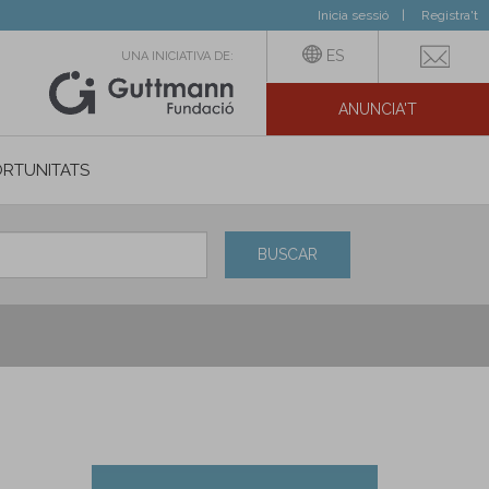
Inicia sessió
Registra't
ES
UNA INICIATIVA DE:
ANUNCIA'T
IAL
RTUNITATS
BUSCAR