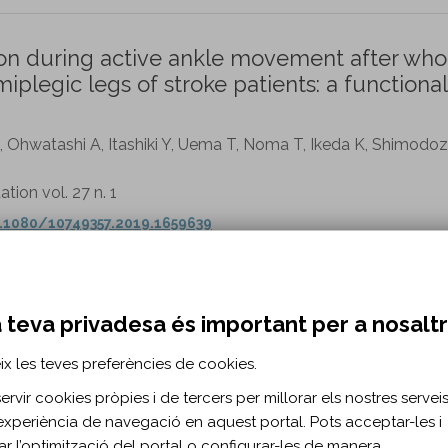
tion during active ankle movement after who
miplegic legs of stroke patients: a functional
 Ohwatashi A, Itashiki Y, Uema T, Noma T, Ikeda K, Shimodo
ation vol. 27 n. 1
.1080/10749357.2019.1659639
ted dynamic and static resistance training
 teva privadesa és important per a nosalt
S based pilot study.
.
ix les teves preferències de cookies.
rvir cookies pròpies i de tercers per millorar els nostres serveis 
52 n. 3
experiència de navegació en aquest portal. Pots acceptar-les i
urorehabilitation/nre220292
itar l’optimització del portal o configurar-les de manera