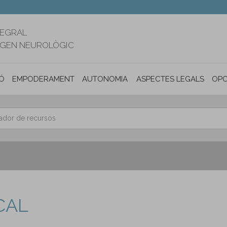
TEGRAL
RIGEN NEUROLÒGIC
Ó
EMPODERAMENT
AUTONOMIA PERSONAL I INCLUSIÓ SOC
ASPECTES LEGALS
OPO
CAL