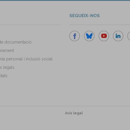
SEGUEIX-NOS
de documentació
rament
a personal i inclusió social
s legals
tats
Avís legal