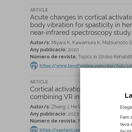
ARTICLE
Acute changes in cortical activa
body vibration for spasticity in he
near-infrared spectroscopy study.
Autor/s:
Miyara K, Kawamura K, Matsumoto S,
Any publicació:
2020
Número de revista:
Topics in Stroke Rehabilit
https://www.tandfonline.com/doi/full/10
ARTICLE
Cortical activation in robot-assis
La
combining VR interaction: An fNIR
Autor/s:
Zheng J, He W, Ma Q, Cai W, Li S, Yu H
Elege
Any publicació:
2023
Fem se
Número de revista:
NeuroRehabilitation vol. 
teva 
https://content.iospress.com/articles/ne
facil