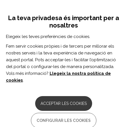
Vés
Inicia sessió
Registra't
al
UNA INICIATIVA DE:
Toggle
contingut
La teva privadesa és important per a
navigation
nosaltres
CERCADOR
Elegeix les teves preferències de cookies.
Fem servir cookies pròpies i de tercers per millorar els
BUSCAR
nostres serveis i la teva experiència de navegació en
aquest portal. Pots acceptar-les i facilitar l’optimització
del portal o configurar-les de manera personalitzada.
Inici
ACL
Vols més informació?
Llegeix la nostra política de
ACL
cookies
.
ARTICLE
Effect of Whole-Body Vibration on
ACCEPTAR LES COOKIES
Sagittal Plane Running Mechanics in
Individuals With Anterior Cruciate
Ligament Reconstruction: A
CONFIGURAR LES COOKIES