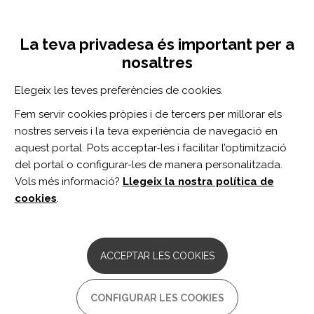
Vés
Inicia sessió
Registra't
al
UNA INICIATIVA DE:
Toggle
contingut
La teva privadesa és important per a
navigation
nosaltres
CERCADOR
Elegeix les teves preferències de cookies.
Fem servir cookies pròpies i de tercers per millorar els
BUSCAR
nostres serveis i la teva experiència de navegació en
aquest portal. Pots acceptar-les i facilitar l’optimització
del portal o configurar-les de manera personalitzada.
Inici
ácido hialurónico
Vols més informació?
Llegeix la nostra política de
ÁCIDO HIALURÓNICO
cookies
.
ARTICLE
Comparison of Peritendinous
ACCEPTAR LES COOKIES
Hyaluronan Injections Versus
Extracorporeal Shock Wave Therapy in
the Treatment of Painful Achilles'
CONFIGURAR LES COOKIES