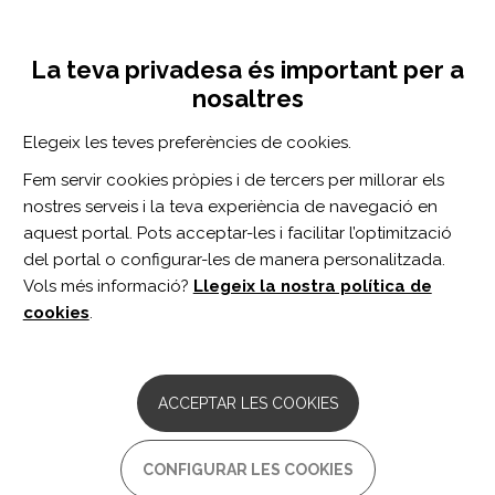
Vés
Inicia sessió
Registra't
al
UNA INICIATIVA DE:
Toggle
contingut
La teva privadesa és important per a
navigation
nosaltres
CERCADOR
Elegeix les teves preferències de cookies.
Fem servir cookies pròpies i de tercers per millorar els
BUSCAR
nostres serveis i la teva experiència de navegació en
aquest portal. Pots acceptar-les i facilitar l’optimització
del portal o configurar-les de manera personalitzada.
Inici
aceleración
Vols més informació?
Llegeix la nostra política de
ACELERACIÓN
cookies
.
ARTICLE
Accelerated decline in motor
ACCEPTAR LES COOKIES
suppression in patients with
cerebrovascular disorders: A kinetic
analysis using the square-tracing task.
CONFIGURAR LES COOKIES