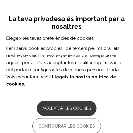
Vés
Inicia sessió
Registra't
al
UNA INICIATIVA DE:
Toggle
contingut
La teva privadesa és important per a
navigation
nosaltres
CERCADOR
Elegeix les teves preferències de cookies.
Fem servir cookies pròpies i de tercers per millorar els
BUSCAR
nostres serveis i la teva experiència de navegació en
aquest portal. Pots acceptar-les i facilitar l’optimització
del portal o configurar-les de manera personalitzada.
Inici
acceso a la asistencia sanitaria
Vols més informació?
Llegeix la nostra política de
ACCESO A LA ASISTENCIA SANITARIA
cookies
.
ARTICLE
Quality of Life and the Health System: A
ACCEPTAR LES COOKIES
22-Country Comparison of the Situation
of People With Spinal Cord Injury.
CONFIGURAR LES COOKIES
Autor/s: