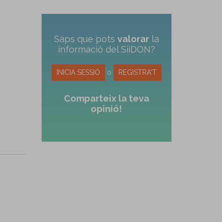
Saps que pots
valorar
la
informació del SiiDON?
INICIA SESSIÓ
o
REGISTRA'T
Comparteix la teva
opinió!