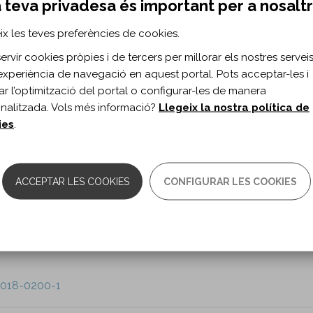
 teva privadesa és important per a nosalt
-018-0191-y
ix les teves preferències de cookies.
rvir cookies pròpies i de tercers per millorar els nostres serveis 
tory drugs to prevent heterotopic ossificati
experiència de navegació en aquest portal. Pots acceptar-les i
ective chart review.
itar l’optimització del portal o configurar-les de manera
Pence BT, Crew JD.
nalitzada. Vols més informació?
Llegeix la nostra política de
ies
.
-018-0199-3
ACCEPTAR LES COOKIES
CONFIGURAR LES COOKIES
controlled study of an online resource for j
ion.
Kneebone I, Stewart P, Chur-Hansen A, Marshall R, Clark J, Miglio
-018-0200-1