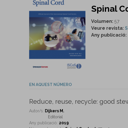
Spinal Co
Volumen:
57
Veure revista:
S
Any publicació:
EN AQUEST NÚMERO
Reduce, reuse, recycle: good ste
Autor/s:
Dijkers M.
Editorial
Any publicació:
2019