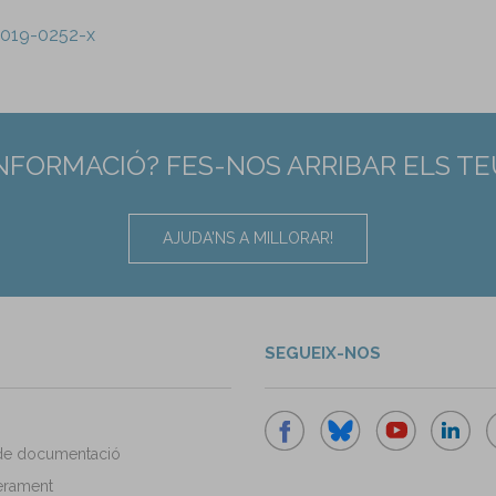
-019-0252-x
INFORMACIÓ? FES-NOS ARRIBAR ELS T
AJUDA'NS A MILLORAR!
SEGUEIX-NOS
de documentació
rament