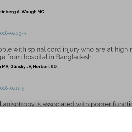
heinberg A, Waugh MC.
-018-0209-5
ple with spinal cord injury who are at high r
ge from hospital in Bangladesh.
MA, Glinsky JV, Herbert RD.
-018-0211-y
 anisotropy is associated with poorer functi
njury: a pilot study.
 Boyd LA, Eng JJ.