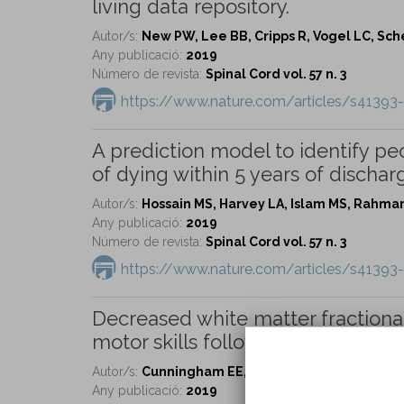
living data repository.
Autor/s:
New PW, Lee BB, Cripps R, Vogel LC, Sc
Any publicació:
2019
Número de revista:
Spinal Cord vol. 57 n. 3
https://www.nature.com/articles/s41393
A prediction model to identify peo
of dying within 5 years of dischar
Autor/s:
Hossain MS, Harvey LA, Islam MS, Rahman 
Any publicació:
2019
Número de revista:
Spinal Cord vol. 57 n. 3
https://www.nature.com/articles/s41393
Decreased white matter fractional
motor skills following spinal cord i
Autor/s:
Cunningham EE, Noble JW, Krassioukov A,
Any publicació:
2019