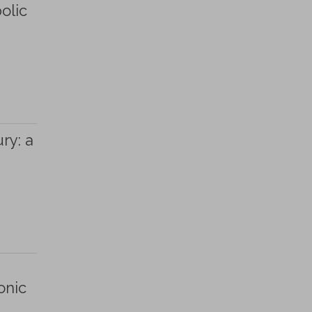
olic
ry: a
onic