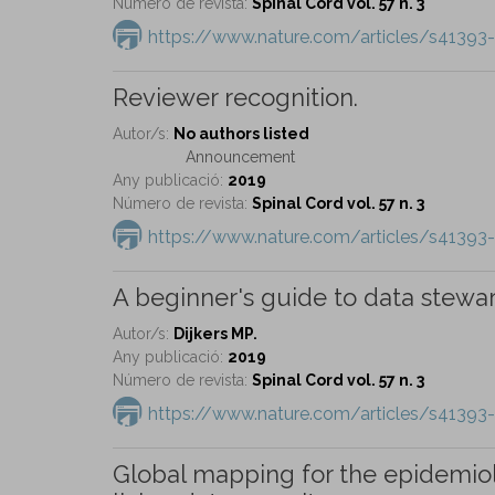
Número de revista:
Spinal Cord vol. 57 n. 3
https://www.nature.com/articles/s41393
Reviewer recognition.
Autor/s:
No authors listed
Announcement
Any publicació:
2019
Número de revista:
Spinal Cord vol. 57 n. 3
https://www.nature.com/articles/s41393
A beginner's guide to data stewar
Autor/s:
Dijkers MP.
Any publicació:
2019
Número de revista:
Spinal Cord vol. 57 n. 3
https://www.nature.com/articles/s41393
Global mapping for the epidemiol