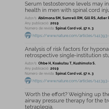
Serum testosterone levels may i
health in men with spinal cord inju
Autor/s:
Abilmona SM, Sumrell RM, Gill RS, Adler 
Any publicació:
2019
Número de revista:
Spinal Cord vol. 57 n. 3
https://www.nature.com/articles/s41393
Analysis of risk factors for hypona
retrospective single-institution st
Autor/s:
Ohbe H, Koakutsu T, Kushimoto S.
Any publicació:
2019
Número de revista:
Spinal Cord vol. 57 n. 3
https://www.nature.com/articles/s41393
Worth the effort? Weighing up th
airway pressure therapy for the t
tetraplegia.