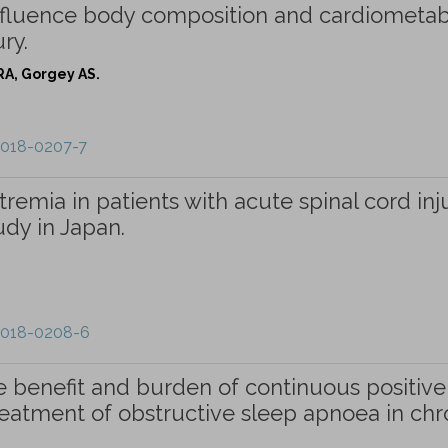
nfluence body composition and cardiometab
ry.
RA, Gorgey AS.
-018-0207-7
tremia in patients with acute spinal cord inju
udy in Japan.
-018-0208-6
e benefit and burden of continuous positive
reatment of obstructive sleep apnoea in chr