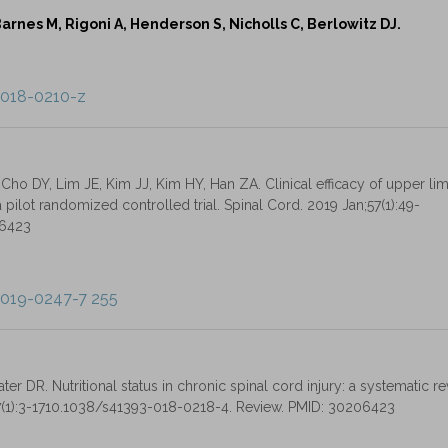
arnes M, Rigoni A, Henderson S, Nicholls C, Berlowitz DJ.
-018-0210-z
 Cho DY, Lim JE, Kim JJ, Kim HY, Han ZA. Clinical efficacy of upper li
a pilot randomized controlled trial. Spinal Cord. 2019 Jan;57(1):49-
06423
-019-0247-7 255
ter DR. Nutritional status in chronic spinal cord injury: a systematic r
57(1):3-1710.1038/s41393-018-0218-4. Review. PMID: 30206423