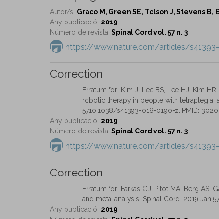
Autor/s:
Graco M, Green SE, Tolson J, Stevens B, B
Any publicació:
2019
Número de revista:
Spinal Cord vol. 57 n. 3
https://www.nature.com/articles/s41393
Correction
Erratum for: Kim J, Lee BS, Lee HJ, Kim HR,
robotic therapy in people with tetraplegia: 
5710.1038/s41393-018-0190-z..PMID: 302
Any publicació:
2019
Número de revista:
Spinal Cord vol. 57 n. 3
https://www.nature.com/articles/s41393
Correction
Erratum for: Farkas GJ, Pitot MA, Berg AS, Ga
and meta-analysis. Spinal Cord. 2019 Jan;
Any publicació:
2019