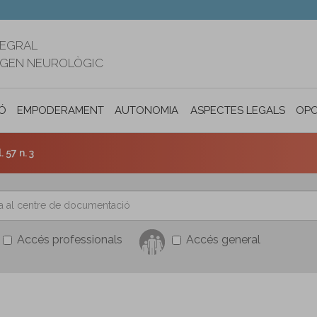
TEGRAL
RIGEN NEUROLÒGIC
Ó
EMPODERAMENT
AUTONOMIA PERSONAL I INCLUSIÓ SOC
ASPECTES LEGALS
OPO
 57 n. 3
Accés professionals
Accés general