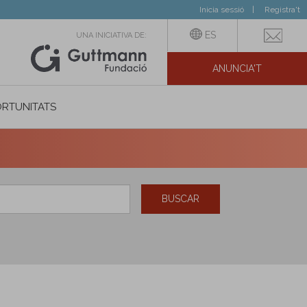
Inicia sessió
Registra't
ES
UNA INICIATIVA DE:
ANUNCIA'T
IAL
RTUNITATS
BUSCAR