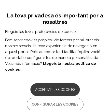
Vés
Inicia sessió
Registra't
al
UNA INICIATIVA DE:
Toggle
contingut
La teva privadesa és important per a
navigation
nosaltres
CERCADOR
Elegeix les teves preferències de cookies.
Fem servir cookies pròpies i de tercers per millorar els
BUSCAR
nostres serveis i la teva experiència de navegació en
aquest portal. Pots acceptar-les i facilitar l’optimització
del portal o configurar-les de manera personalitzada.
Inici
Autonomia personal i inclusió social
Participació social
Vols més informació?
Llegeix la nostra política de
CONSELL SOCIAL I DE PARTICIPACIÓ
cookies
.
ACCEPTAR LES COOKIES
Consell Social i de Participació - Institut
Guttmann
CONFIGURAR LES COOKIES