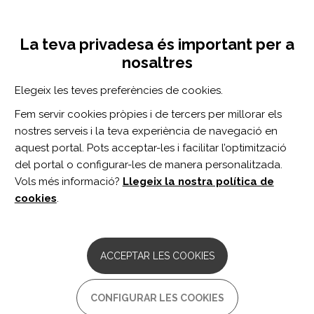
Vés
Inicia sessió
Registra't
al
UNA INICIATIVA DE:
Toggle
contingut
La teva privadesa és important per a
navigation
nosaltres
Inici
Centro de documentación
Revista ROL de Enfermería vol 44 n 1
Elegeix les teves preferències de cookies.
CERCADOR
Fem servir cookies pròpies i de tercers per millorar els
nostres serveis i la teva experiència de navegació en
BUSCAR
aquest portal. Pots acceptar-les i facilitar l’optimització
del portal o configurar-les de manera personalitzada.
Vols més informació?
Llegeix la nostra política de
Accés professionals
cookies
.
Accés general
ACCEPTAR LES COOKIES
Revista ROL de
CONFIGURAR LES COOKIES